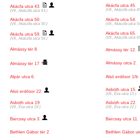
Akácfa utca 45.
Akácfa utca 43.
(VII., Akáczfa utca 45
(VII., Akáczfa utca 43.)
Akácfa utca 50.
Akácfa utca 54.
(VII., Akáczfa utca 50.)
(VII., Akáczfa utca 54
Akácfa utca 65.
Akácfa utca 59.
(VII., Akáczfa utca 65
(VII., Akáczfa utca 59.)
Almássy tér 8.
Almássy tér 12.
Almássy utca 2.
Almássy tér 17.
Alpár utca 6.
Alsó erdősor 1/b.
Asbóth utca 15.
Alsó erdősor 22.
(VII., Éva utca 15.)
Asbóth utca 19.
Asbóth utca 22.
(VII., Éva utca 19.)
(VII., Éva utca 22.)
Barcsay utca 3.
Barcsay utca 11.
Bethlen Gábor tér 2.
Bethlen Gábor ut