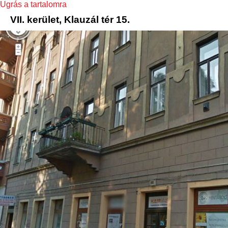
Ugrás a tartalomra
VII. kerület, Klauzál tér 15.