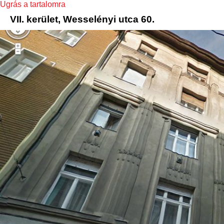
Ugrás a tartalomra
VII. kerület, Wesselényi utca 60.