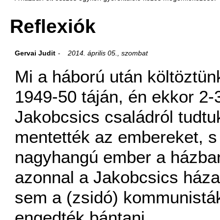
Reflexiók
Gervai Judit
2014. április 05., szombat
Mi a háború után költöztün
1949-50 táján, én ekkor 2-
Jakobcsics családról tudtu
mentették az embereket, s
nagyhangú ember a házban 
azonnal a Jakobcsics házas
sem a (zsidó) kommunistá
engedték bántani.