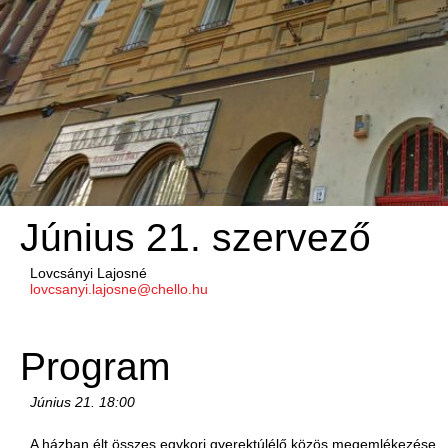
Június 21. szervező
Lovcsányi Lajosné
lovcsanyi.lajosne@chello.hu
Program
Június 21.
18:00
A házban élt összes egykori gyerektúlélő közös megemlékezése.