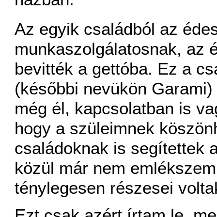
Az egyik családból az édes
munkaszolgálatosnak, az 
bevitték a gettóba. Ez a c
(későbbi nevükön Garami) c
még él, kapcsolatban is va
hogy a szüleimnek köszön
családoknak is segítettek a
közül már nem emlékszem, 
ténylegesen részesei volta
Ezt csak azért írtam le, 