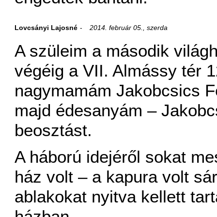
Lovcsányi Lajosné
2014. február 05., szerda
A szüleim a második világh
végéig a VII. Almássy tér 1
nagymamám Jakobcsics Fer
majd édesanyám – Jakobcsi
beosztást.
A háború idejéről sokat mes
ház volt – a kapura volt sár
ablakokat nyitva kellett tar
házban.