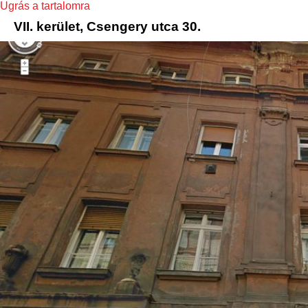
Ugrás a tartalomra
VII. kerület, Csengery utca 30.