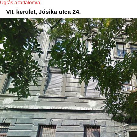
Ugrás a tartalomra
VII. kerület, Jósika utca 24.