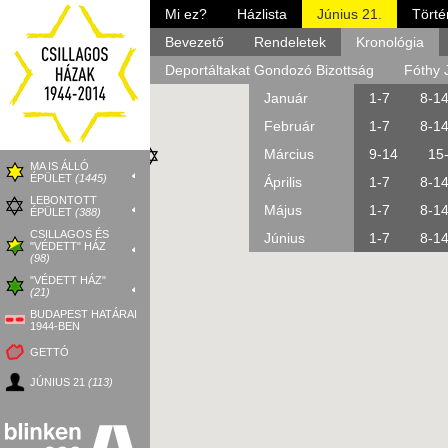
Mi ez?
Házlista
Június 21.
Törté
Kerületek:
Előszó
Bevezető
Jelentkezők
Rendeletek
I.
II.
III.
Részletes progr
Kronológia
V.
VI.
1920-1943
Deportáltakat Gondozó Bizottság
1944
Fóthy 
Január
1-7
8-1
Február
1-7
8-1
Március
9-14
15
MA IS ÁLLÓ
ÉPÜLET
(1445)
Április
1-7
8-1
LEBONTOTT
Május
1-7
8-1
ÉPÜLET
(388)
CSILLAGOS ÉS
Június
1-7
8-1
"VÉDETT" HÁZ
(98)
"VÉDETT HÁZ"
(21)
BUDAPEST HATÁRAI
1944-BEN
GETTÓ
JÚNIUS 21
(113)