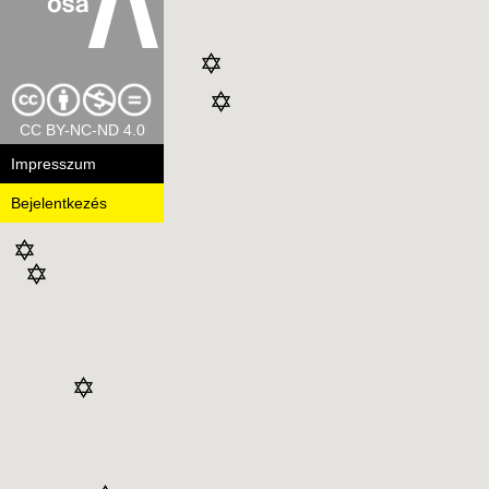
CC BY-NC-ND 4.0
Impresszum
Bejelentkezés