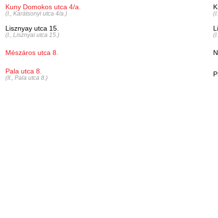
Kuny Domokos utca 4/a.
K
(I., Karátsonyi utca 4/a.)
(I
Lisznyay utca 15.
L
(I., Lisznyai utca 15.)
(I
Mészáros utca 8.
N
Pala utca 8.
P
(II., Pala utca 8.)