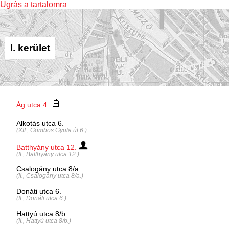
Ugrás a tartalomra
I. kerület
Ág utca 4.
Alkotás utca 6.
(XII., Gömbös Gyula út 6.)
Batthyány utca 12.
(II., Batthyány utca 12.)
Csalogány utca 8/a.
(II., Csalogány utca 8/a.)
Donáti utca 6.
(II., Donáti utca 6.)
Hattyú utca 8/b.
(II., Hattyú utca 8/b.)