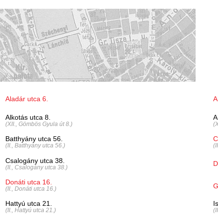
Aladár utca 6.
A
Alkotás utca 8.
A
(XII., Gömbös Gyula út 8.)
(
Batthyány utca 56.
C
(II., Batthyány utca 56.)
(I
Csalogány utca 38.
D
(II., Csalogány utca 38.)
Donáti utca 16.
G
(II., Donáti utca 16.)
Hattyú utca 21.
I
(II., Hattyú utca 21.)
(I