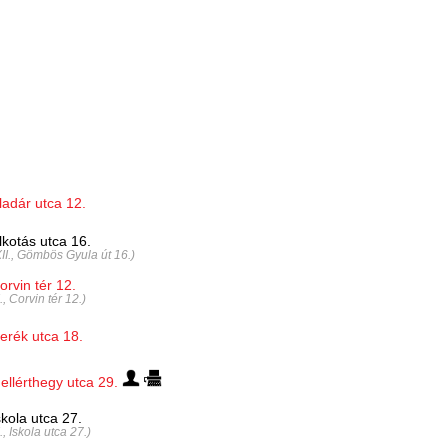
ladár utca 12.
lkotás utca 16.
XII., Gömbös Gyula út 16.)
orvin tér 12.
I., Corvin tér 12.)
erék utca 18.
ellérthegy utca 29.
skola utca 27.
I., Iskola utca 27.)