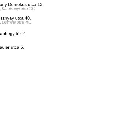
uny Domokos utca 13.
., Karátsonyi utca 13.)
isznyay utca 40.
., Lisznyai utca 40.)
aphegy tér 2.
auler utca 5.