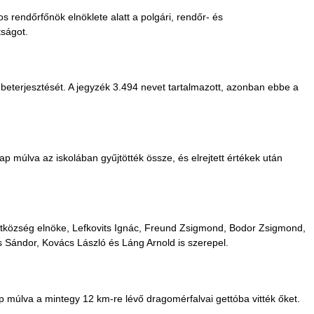
os rendőrfőnök elnöklete alatt a polgári, rendőr- és
tságot.
 beterjesztését. A jegyzék 3.494 nevet tartalmazott, azonban ebbe a
p múlva az iskolában gyűjtötték össze, és elrejtett értékek után
hitközség elnöke, Lefkovits Ignác, Freund Zsigmond, Bodor Zsigmond,
ándor, Kovács László és Láng Arnold is szerepel.
ap múlva a mintegy 12 km-re lévő dragomérfalvai gettóba vitték őket.