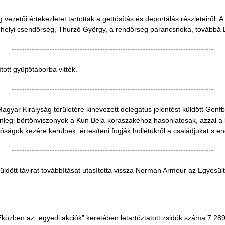
zetői értekezletet tartottak a gettósítás és deportálás részleteiről. A
 a helyi csendőrség, Thurzó György, a rendőrség parancsnoka, tovább
ott gyűjtőtáborba vitték.
agyar Királyság területére kinevezett delegátus jelentést küldött Genfb
lenlegi börtönviszonyok a Kun Béla-koraszakéhoz hasonlatosak, azzal a
tóságok kezére kerülnek, értesíteni fogják hollétükről a családjukat s e
ldött távirat továbbítását utasította vissza Norman Armour az Egyesül
közben az „egyedi akciók” keretében letartóztatott zsidók száma 7.289