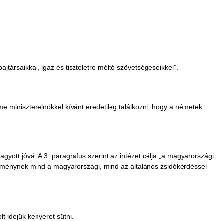
jtársaikkal, igaz és tiszteletre méltó szövetségeseikkel”.
e miniszterelnökkel kívánt eredetileg találkozni, hogy a németek
gyott jóvá. A 3. paragrafus szerint az intézet célja „a magyarországi
eménynek mind a magyarországi, mind az általános zsidókérdéssel
t idejük kenyeret sütni.