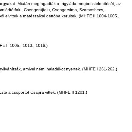
tárgyakat. Miután megtagadták a frigyláda megbecstelenítését, az
Komlódtótfalu, Csengerújfalu, Csengersima, Szamosbecs,
l elvittek a mátészalkai gettóba kerültek. (MHFE II 1004-1005.,
FE II 1005., 1013., 1016.)
ek nyilvánítsák, amivel némi haladékot nyertek. (MHFE I 261-262.)
Este a csoportot Csapra vitték. (MHFE II 1201.)