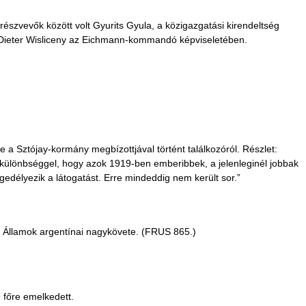
 részvevők között volt Gyurits Gyula, a közigazgatási kirendeltség
á Dieter Wisliceny az Eichmann-kommandó képviseletében.
e a Sztójay-kormány megbízottjával történt találkozóról. Részlet:
 különbséggel, hogy azok 1919-ben emberibbek, a jelenleginél jobbak
ngedélyezik a látogatást. Erre mindeddig nem került sor.”
t Államok argentínai nagykövete. (FRUS 865.)
 főre emelkedett.