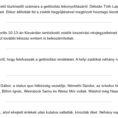
ető tisztviselői számára a gettósítás lebonyolításáról. Délután Tóth Laj
eit. Ekkor állították fel a zsidók begyűjtésével megbízott húsztagú bizot
április 10-13-án Kisvárdán tartózkodó zsidók összeírási névjegyzékének
l további kétszáz embert is beleszámítottak.
, hogy felolvassák a gettósítási rendeletet. A helyi zsidókat néhány na
n Gábor, a status quo hitközség vezetője, Némethi Sándor, az ortodox 
 Bőhm Ignác, Weinstock Samu és Weisz Mór voltak. Máshol még Haas S
 ahol elrejtett értékek után kutatva vallatták, kínozták őket. Néhány n