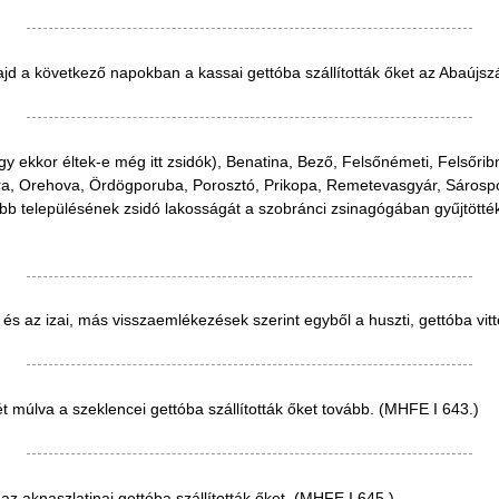
d a következő napokban a kassai gettóba szállították őket az Abaújszán
gy ekkor éltek-e még itt zsidók), Benatina, Bező, Felsőnémeti, Felsőr
ra, Orehova, Ördögporuba, Porosztó, Prikopa, Remetevasgyár, Sárospo
bb településének zsidó lakosságát a szobránci zsinagógában gyűjtötté
s az izai, más visszaemlékezések szerint egyből a huszti, gettóba vitt
t múlva a szeklencei gettóba szállították őket tovább. (MHFE I 643.)
az aknaszlatinai gettóba szállították őket. (MHFE I 645.)