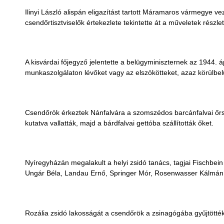
Ilinyi László alispán eligazítást tartott Máramaros vármegye vez
csendőrtisztviselők értekezlete tekintette át a műveletek részlet
A kisvárdai főjegyző jelentette a belügyminiszternek az 1944. 
munkaszolgálaton lévőket vagy az elszökötteket, azaz körülbelü
Csendőrök érkeztek Nánfalvára a szomszédos barcánfalvai őrsről
kutatva vallatták, majd a bárdfalvai gettóba szállították őket.
Nyíregyházán megalakult a helyi zsidó tanács, tagjai Fischbei
Ungár Béla, Landau Ernő, Springer Mór, Rosenwasser Kálmán,
Rozália zsidó lakosságát a csendőrök a zsinagógába gyűjtötték,