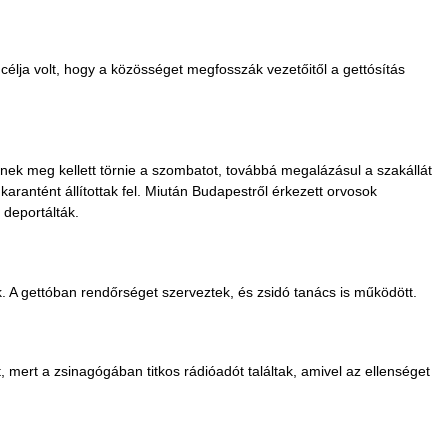
 célja volt, hogy a közösséget megfosszák vezetőitől a gettósítás
nek meg kellett törnie a szombatot, továbbá megalázásul a szakállát
 karantént állítottak fel. Miután Budapestről érkezett orvosok
 deportálták.
ék. A gettóban rendőrséget szerveztek, és zsidó tanács is működött.
 mert a zsinagógában titkos rádióadót találtak, amivel az ellenséget