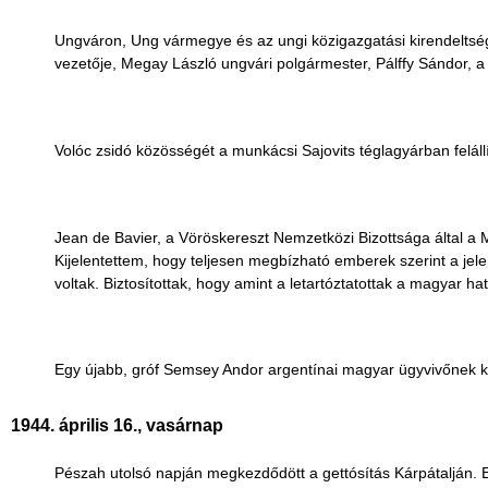
Ungváron, Ung vármegye és az ungi közigazgatási kirendeltség ve
vezetője, Megay László ungvári polgármester, Pálffy Sándor,
Volóc zsidó közösségét a munkácsi Sajovits téglagyárban felállít
Jean de Bavier, a Vöröskereszt Nemzetközi Bizottsága által a M
Kijelentettem, hogy teljesen megbízható emberek szerint a je
voltak. Biztosítottak, hogy amint a letartóztatottak a magyar ha
Egy újabb, gróf Semsey Andor argentínai magyar ügyvivőnek kü
1944. április 16., vasárnap
Pészah utolsó napján megkezdődött a gettósítás Kárpátalján. E