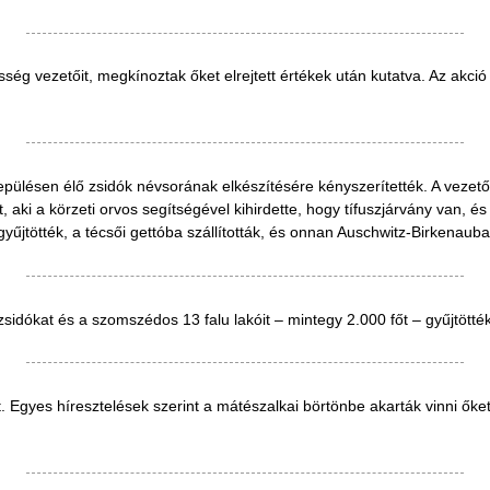
ség vezetőit, megkínoztak őket elrejtett értékek után kutatva. Az akció
pülésen élő zsidók névsorának elkészítésére kényszerítették. A vezető
, aki a körzeti orvos segítségével kihirdette, hogy tífuszjárvány van, és
yűjtötték, a técsői gettóba szállították, és onnan Auschwitz-Birkenauba
 zsidókat és a szomszédos 13 falu lakóit – mintegy 2.000 főt – gyűjtött
 Egyes híresztelések szerint a mátészalkai börtönbe akarták vinni őket,