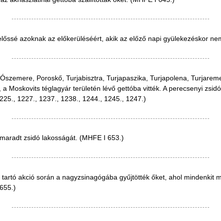
lelőssé azoknak az előkerüléséért, akik az előző napi gyülekezéskor ne
a, Ószemere, Poroskő, Turjabisztra, Turjapaszika, Turjapolena, Turjare
 Moskovits téglagyár területén lévő gettóba vitték. A perecsenyi zsidók
225., 1227., 1237., 1238., 1244., 1245., 1247.)
gmaradt zsidó lakosságát. (MHFE I 653.)
tartó akció során a nagyzsinagógába gyűjtötték őket, ahol mindenkit m
655.)