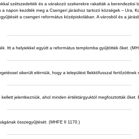
alokkal szétszedették és a várakozó szekerekre rakatták a berendezési 
ezen a napon kezdték meg a Csengeri járáshoz tartozó községek – Ura, 
űjtését a csengeri református középiskolában. A városból és a járásbó
k. Itt a helyiekkel együtt a református templomba gyűjtötték őket. (MH
egetéssel sikerült elérniük, hogy a települést flekktífusszal fertőzöttn
kellett jelentkezniük, ahol minden értéktárgyuktól megfosztották őket. 
ságának összegyűjtését. (MHFE II 1170.)