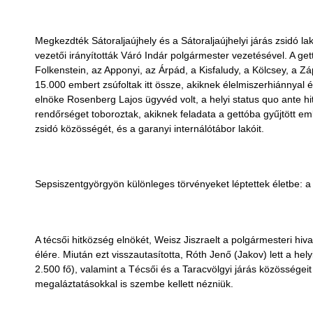
Megkezdték Sátoraljaújhely és a Sátoraljaújhelyi járás zsidó l
vezetői irányították Váró Indár polgármester vezetésével. A ge
Folkenstein, az Apponyi, az Árpád, a Kisfaludy, a Kölcsey, a Zá
15.000 embert zsúfoltak itt össze, akiknek élelmiszerhiánnyal 
elnöke Rosenberg Lajos ügyvéd volt, a helyi status quo ante hi
rendőrséget toboroztak, akiknek feladata a gettóba gyűjtött em
zsidó közösségét, és a garanyi internálótábor lakóit.
Sepsiszentgyörgyön különleges törvényeket léptettek életbe: a 
A técsői hitközség elnökét, Weisz Jiszraelt a polgármesteri hiv
élére. Miután ezt visszautasította, Róth Jenő (Jakov) lett a hel
2.500 fő), valamint a Técsői és a Taracvölgyi járás közösségeit
megaláztatásokkal is szembe kellett nézniük.