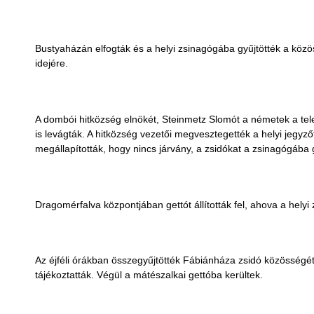
Bustyaházán elfogták és a helyi zsinagógába gyűjtötték a közös
idejére.
A dombói hitközség elnökét, Steinmetz Slomót a németek a tele
is levágták. A hitközség vezetői megvesztegették a helyi jegyzőt
megállapították, hogy nincs járvány, a zsidókat a zsinagógába g
Dragomérfalva központjában gettót állították fel, ahova a helyi
Az éjféli órákban összegyűjtötték Fábiánháza zsidó közösségét.
tájékoztatták. Végül a mátészalkai gettóba kerültek.