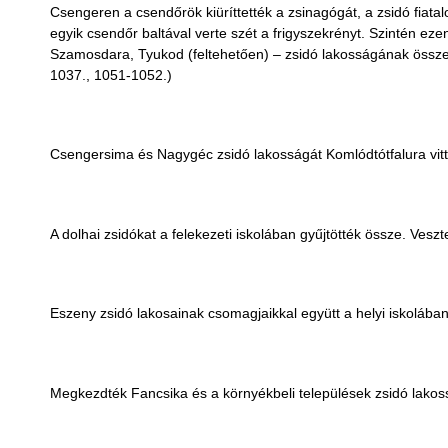
Csengeren a csendőrök kiüríttették a zsinagógát, a zsidó fiat
egyik csendőr baltával verte szét a frigyszekrényt. Szintén 
Szamosdara, Tyukod (feltehetően) – zsidó lakosságának összegy
1037., 1051-1052.)
Csengersima és Nagygéc zsidó lakosságát Komlódtótfalura vitté
A dolhai zsidókat a felekezeti iskolában gyűjtötték össze. Veszt
Eszeny zsidó lakosainak csomagjaikkal együtt a helyi iskolában 
Megkezdték Fancsika és a környékbeli települések zsidó lakos