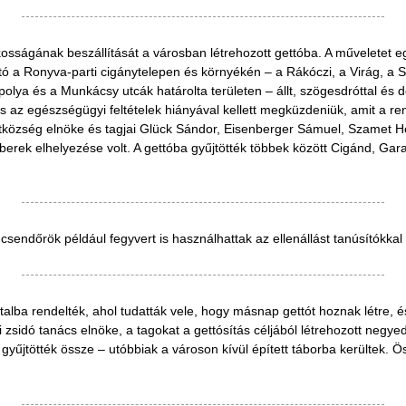
akosságának beszállítását a városban létrehozott gettóba. A műveletet 
ttó a Ronyva-parti cigánytelepen és környékén – a Rákóczi, a Virág, a 
polya és a Munkácsy utcák határolta területen – állt, szögesdróttal és 
és az egészségügyi feltételek hiányával kellett megküzdeniük, amit a re
tközség elnöke és tagjai Glück Sándor, Eisenberger Sámuel, Szamet Henr
berek elhelyezése volt. A gettóba gyűjtötték többek között Cigánd, Gar
csendőrök például fegyvert is használhattak az ellenállást tanúsítókka
atalba rendelték, ahol tudatták vele, hogy másnap gettót hoznak létre, é
yi zsidó tanács elnöke, a tagokat a gettósítás céljából létrehozott negy
 gyűjtötték össze – utóbbiak a városon kívül épített táborba kerültek.