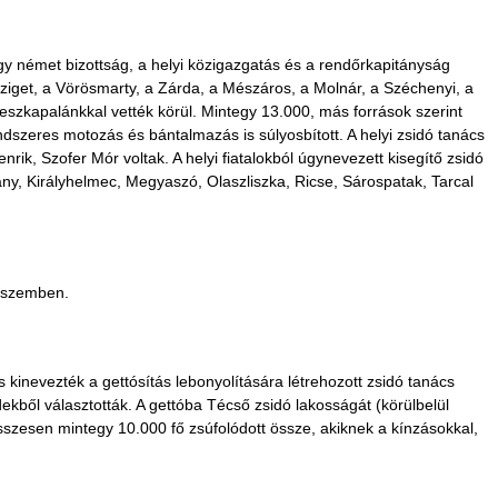
egy német bizottság, a helyi közigazgatás és a rendőrkapitányság
Sziget, a Vörösmarty, a Zárda, a Mészáros, a Molnár, a Széchenyi, a
deszkapalánkkal vették körül. Mintegy 13.000, más források szerint
ndszeres motozás és bántalmazás is súlyosbított. A helyi zsidó tanács
ik, Szofer Mór voltak. A helyi fiatalokból úgynevezett kisegítő zsidó
any, Királyhelmec, Megyaszó, Olaszliszka, Ricse, Sárospatak, Tarcal
l szemben.
s kinevezték a gettósítás lebonyolítására létrehozott zsidó tanács
edekből választották. A gettóba Técső zsidó lakosságát (körülbelül
 Összesen mintegy 10.000 fő zsúfolódott össze, akiknek a kínzásokkal,