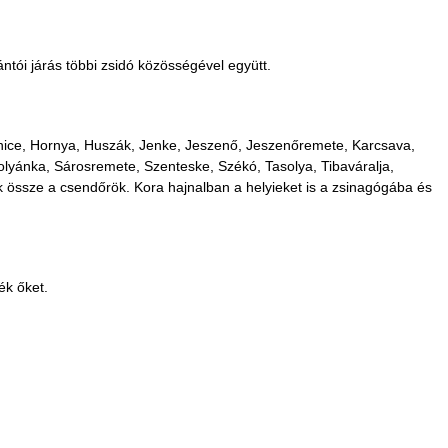
tói járás többi zsidó közösségével együtt.
ibnice, Hornya, Huszák, Jenke, Jeszenő, Jeszenőremete, Karcsava,
lyánka, Sárosremete, Szenteske, Székó, Tasolya, Tibaváralja,
k össze a csendőrök. Kora hajnalban a helyieket is a zsinagógába és
ék őket.