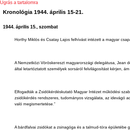
Ugrás a tartalomra
Kronológia 1944. április 15-21.
1944. április 15., szombat
Horthy Miklós és Csatay Lajos felhívást intézett a magyar csapa
A Nemzetközi Vöröskereszt magyarországi delegátusa, Jean de B
által letartóztatott személyek sorsáról felvilágosítást kérjen,
Elfogadták a Zsidókérdéskutató Magyar Intézet működési szabály
zsidókérdés rendszeres, tudományos vizsgálata, az idevágó a
való megismertetése.”
A bárdfalvai zsidókat a zsinagóga és a talmud-tóra épületébe gyű