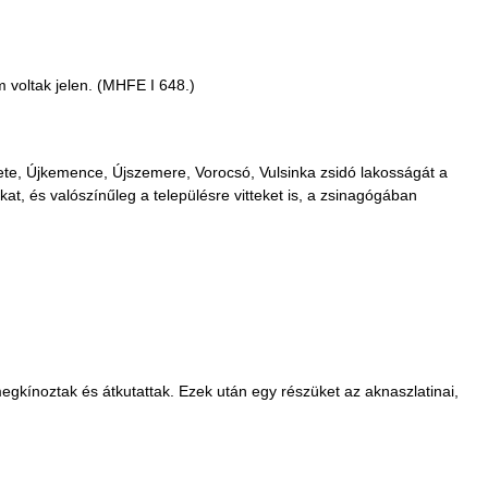
m voltak jelen. (MHFE I 648.)
mete, Újkemence, Újszemere, Vorocsó, Vulsinka zsidó lakosságát a
at, és valószínűleg a településre vitteket is, a zsinagógában
egkínoztak és átkutattak. Ezek után egy részüket az aknaszlatinai,