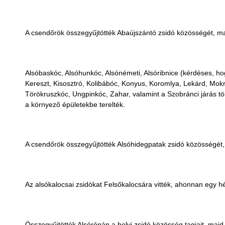
A csendőrök összegyűjtötték Abaújszántó zsidó közösségét, maj
Alsóbaskóc, Alsóhunkóc, Alsónémeti, Alsóribnice (kérdéses, ho
Kereszt, Kisosztró, Kolibábóc, Konyus, Koromlya, Lekárd, Mok
Törökruszkóc, Ungpinkóc, Zahar, valamint a Szobránci járás tö
a környező épületekbe terelték.
A csendőrök összegyűjtötték Alsóhidegpatak zsidó közösségét, é
Az alsókalocsai zsidókat Felsőkalocsára vitték, ahonnan egy hé
Összegyűjtötték Alsórónán a helyi zsidó közösség tagjait, majd 