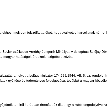
tokhoz, melyben felszólította őket, hogy „vállvetve harcoljanak német ba
avier találkozott Arnóthy-Jungerth Mihállyal. A delegátus Sztójay Döm
 ám a magyar hatóságok érdektelenségébe ütközött.
zatát, amelyet a belügyminiszter 174.288/1944. VII. 5. sz. rendelet ha
datok gyűjtése és tudományos feldolgozása, továbbá a magyar közvél
jtötték, amiről korábban értesítették őket, így a rabbi engedélyével vol