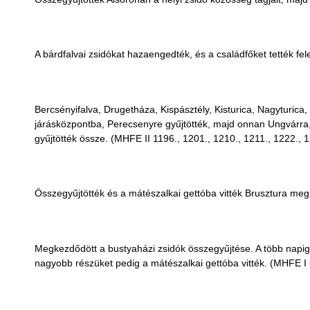
A bárdfalvai zsidókat hazaengedték, és a családfőket tették fe
Bercsényifalva, Drugetháza, Kispásztély, Kisturica, Nagyturic
járásközpontba, Perecsenyre gyűjtötték, majd onnan Ungvárra, a
gyűjtötték össze. (MHFE II 1196., 1201., 1210., 1211., 1222., 1
Összegyűjtötték és a mátészalkai gettóba vitték Brusztura me
Megkezdődött a bustyaházi zsidók összegyűjtése. A több napig 
nagyobb részüket pedig a mátészalkai gettóba vitték. (MHFE I 