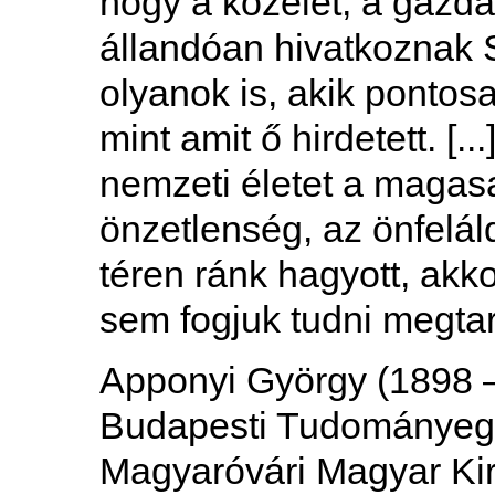
hogy a közélet, a gazda
állandóan hivatkoznak S
olyanok is, akik pontos
mint amit ő hirdetett. [
nemzeti életet a magas
önzetlenség, az önfelál
téren ránk hagyott, akko
sem fogjuk tudni megtar
Apponyi György (1898 –
Budapesti Tudományeg
Magyaróvári Magyar Ki