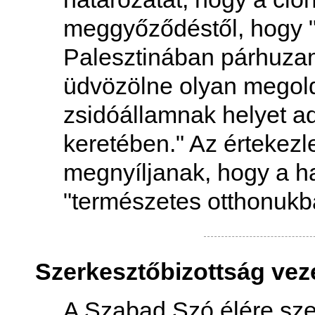
meggyőződéstől, hogy "a
Palesztinában párhuza
üdvözölne olyan megold
zsidóállamnak helyet a
keretében." Az értekezl
megnyíljanak, hogy a h
"természetes otthonukba
Szerkesztőbizottság vez
A Szabad Szó élére szer