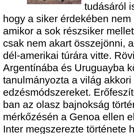
tudásáról i
hogy a siker érdekében nem á
amikor a sok részsiker mellet
csak nem akart összejönni, a
dél-amerikai túrára vitte. Rö
Argentínába és Uruguayba köl
tanulmányozta a világ akkori
edzésmódszereket. Erőfeszíté
ban az olasz bajnokság tört
mérkőzésén a Genoa ellen el
Inter megszerezte története 