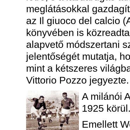
meglátásokkal gazdagít
az Il giuoco del calcio 
könyvében is közreadta,
alapvető módszertani sz
jelentőségét mutatja, h
mint a kétszeres világb
Vittorio Pozzo jegyezte.
A milánói 
1925 körül
Emellett We