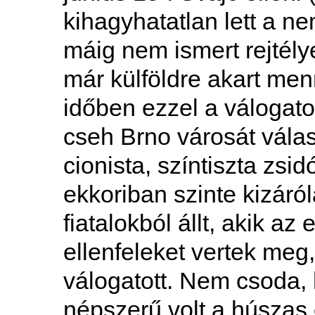
kihagyhatatlan lett a n
máig nem ismert rejtély
már külföldre akart me
időben ezzel a válogato
cseh Brno városát válas
cionista, színtiszta zsid
ekkoriban szinte kizár
fiatalokból állt, akik az 
ellenfeleket vertek meg
válogatott. Nem csoda,
népszerű volt a húszas