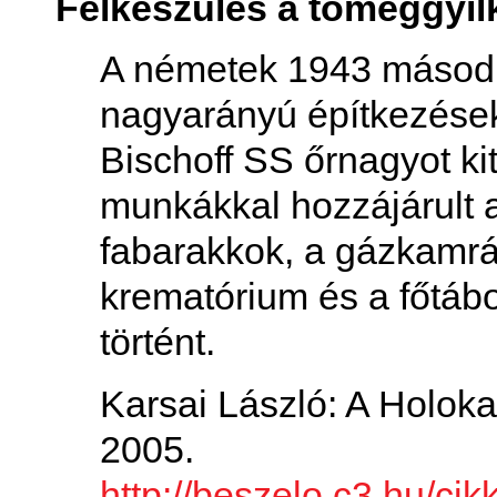
Felkészülés a tömeggyi
A németek 1943 második
nagyarányú építkezések
Bischoff SS őrnagyot kit
munkákkal hozzájárult 
fabarakkok, a gázkamrá
krematórium és a főtábor
történt.
Karsai László: A Holoka
2005.
http://beszelo.c3.hu/cik