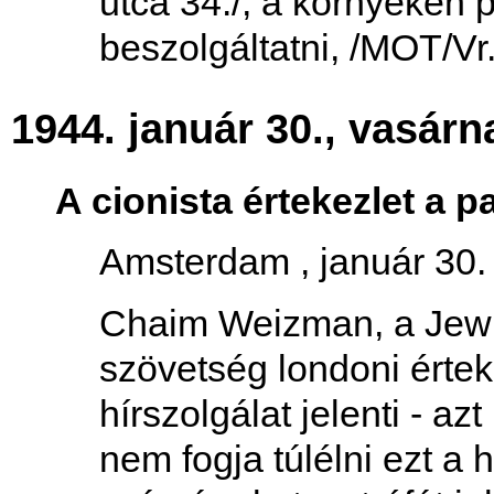
utca 34./, a környéken 
beszolgáltatni, /MOT/Vr
1944. január 30., vasárn
A cionista értekezlet a p
Amsterdam , január 30. 
Chaim Weizman, a Jewis
szövetség londoni értek
hírszolgálat jelenti - a
nem fogja túlélni ezt a