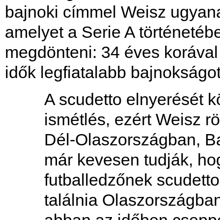
bajnoki címmel Weisz ugyanakk
amelyet a Serie A történetéb
megdönteni: 34 éves korával
idők legfiatalabb bajnokságot
A scudetto elnyerését 
ismétlés, ezért Weisz rö
Dél-Olaszországban, Ba
már kevesen tudják, ho
futballedzőnek scudett
találnia Olaszországban