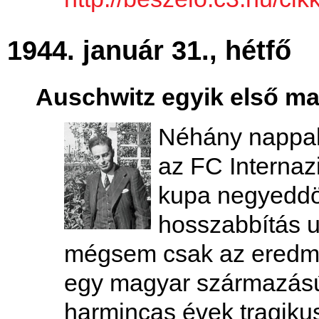
1944. január 31., hétfő
Auschwitz egyik első ma
Néhány nappal 
az FC Internaz
kupa negyeddön
hosszabbítás ut
mégsem csak az eredmé
egy magyar származás
harmincas évek tragikus