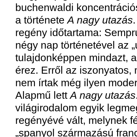
buchenwaldi koncentrációs
a története
A nagy utazás
regény időtartama: Sempr
négy nap történetével az „u
tulajdonképpen mindazt, a
érez. Erről az iszonyatos
nem írtak még ilyen moder
Alapmű lett
A nagy utazás
világirodalom egyik legme
regényévé vált, melynek fé
„spanyol származású franc