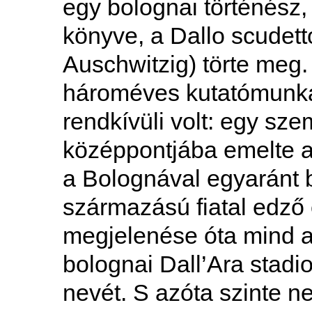
egy bolognai történész
könyve, a Dallo scudett
Auschwitzig) törte meg
hároméves kutatómunká
rendkívüli volt: egy sze
középpontjába emelte a
a Bolognával egyaránt 
származású fiatal edző e
megjelenése óta mind a
bolognai Dall’Ara stad
nevét. S azóta szinte ne