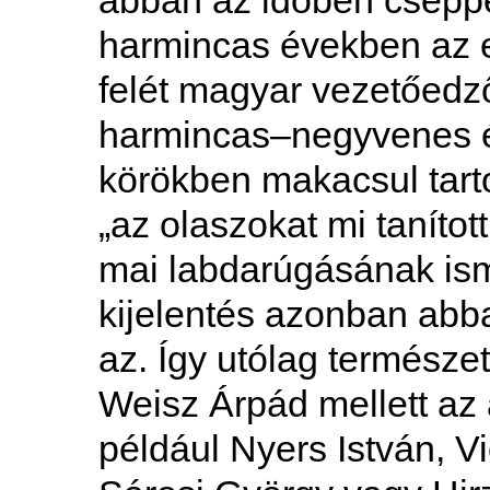
abban az időben cseppe
harmincas években az e
felét magyar vezetőedző
harmincas–negyvenes é
körökben makacsul tart
„az olaszokat mi tanítot
mai labdarúgásának ism
kijelentés azonban abb
az. Így utólag termés
Weisz Árpád mellett az 
például Nyers István, Vi