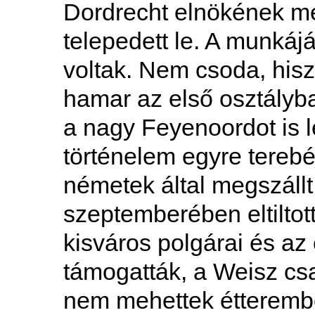
Dordrecht elnökének m
telepedett le. A munkájá
voltak. Nem csoda, his
hamar az első osztályba
a nagy Feyenoordot is 
történelem egyre terebély
németek által megszáll
szeptemberében eltiltot
kisváros polgárai és az
támogatták, a Weisz csal
nem mehettek étteremb