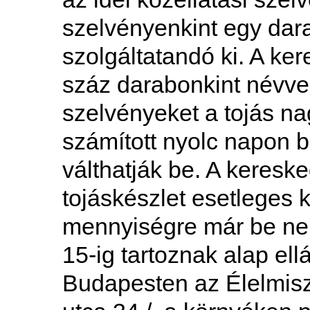
szelvényenkint egy darab
szolgáltatandó ki. A ke
száz darabonkint névvel 
szelvényeket a tojás na
számított nyolc napon b
válthatják be. A keresk
tojáskészlet esetleges k
mennyiségre már be nem
15-ig tartoznak alap el
Budapesten az Élelmisze