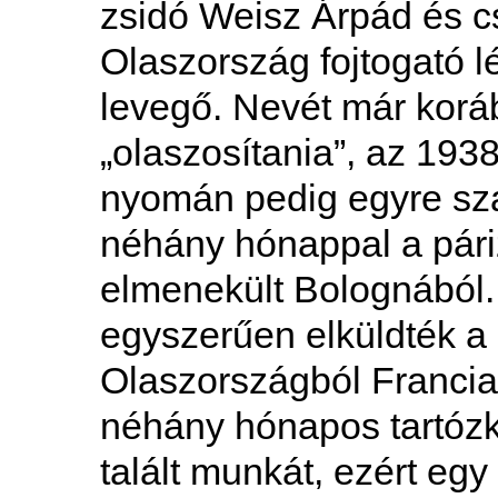
zsidó Weisz Árpád és cs
Olaszország fojtogató l
levegő. Nevét már kor
„olaszosítania”, az 1938
nyomán pedig egyre sza
néhány hónappal a páriz
elmenekült Bolognából. 
egyszerűen el­­küldték a
Olaszországból Franciao
néhány hónapos tartózk
talált munkát, ezért egy