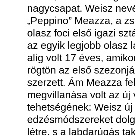
nagycsapat. Weisz nevé
„Peppino” Meazza, a zsen
olasz foci első igazi szt
az egyik legjobb olasz
alig volt 17 éves, amiko
rögtön az első szezonj
szerzett. Ám Meazza fe
megvillanása volt az új
tehetségének: Weisz új
edzésmódszereket dolgoz
létre, s a labdarúgás tak