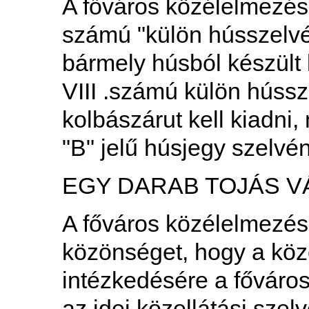
A főváros közélelmezési 
számú "külön hússzelvé
bármely húsból készült k
VIII .számú külön húss
kolbászárut kell kiadni
"B" jelű húsjegy szelvén
EGY DARAB TOJÁS 
A főváros közélelmezési
közönséget, hogy a köze
intézkedésére a főváros
az idei közellátási sze