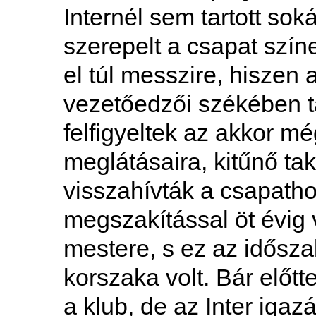
Internél sem tartott so
szerepelt a csapat szín
el túl messzire, hiszen
vezetőedzői székében t
felfigyeltek az akkor m
meglátásaira, kitűnő ta
visszahívták a csa­patho
megszakítással öt évig 
mestere, s ez az idősza
korszaka volt. Bár előt
a klub, de az Inter igaz