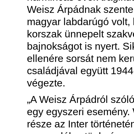
Weisz Árpádnak szentel
magyar labdarúgó volt,
korszak ünnepelt szakve
bajnokságot is nyert. S
ellenére sorsát nem ker
családjával együtt 194
végezte.
„A Weisz Árpádról szó
egy egyszeri esemény. 
része az Inter történeté