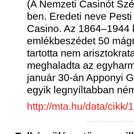
(A Nemzeti Casinót Széc
ben. Eredeti neve Pesti
Casino. Az 1864–1944 k
emlékbeszédet 50 mágn
tartotta nem arisztokrata
meghaladta az egyharma
január 30-án Apponyi Gyö
egyik legnyíltabban né
http://mta.hu/data/ci