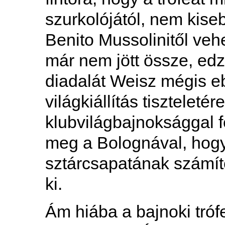
szurkolójától, nem kise
Benito Mussolinitől vehe
már nem jött össze, edz
diadalát Weisz mégis eb
világkiállítás tiszteleté
klubvilágbajnoksággal f
meg a Bolognával, hog
sztárcsapatának számító
ki.
Ám hiába a bajnoki tróf