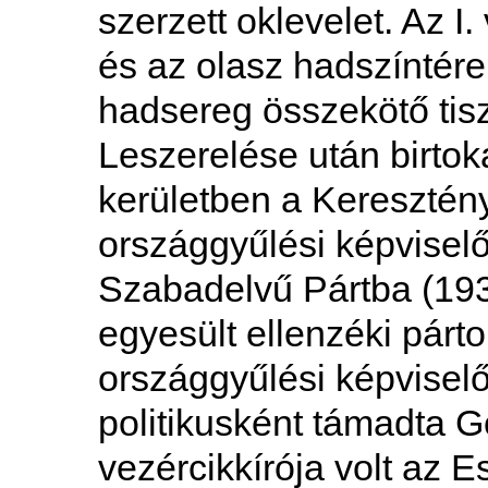
szerzett oklevelet. Az 
és az olasz hadszíntére
hadsereg összekötő tisz
Leszerelése után birtok
kerületben a Keresztén
országgyűlési képvisel
Szabadelvű Pártba (193
egyesült ellenzéki párto
országgyűlési képviselő
politikusként támadta G
vezércikkírója volt az Es