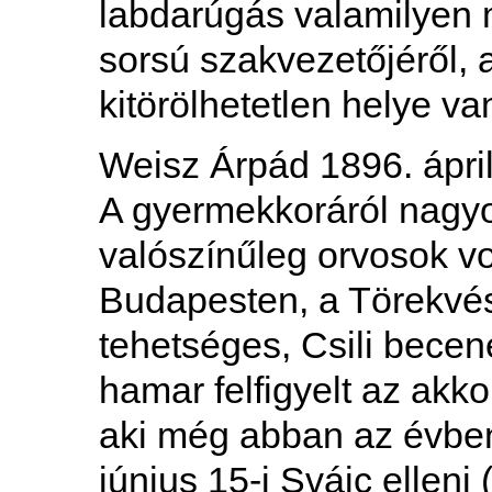
labdarúgás valamilyen
sorsú szakvezetőjéről, 
kitörölhetetlen helye va
Weisz Árpád 1896. ápril
A gyermekkoráról nagyo
valószínűleg orvosok vo
Budapesten, a Törekvés
tehetséges, Csili becen
hamar felfigyelt az akko
aki még abban az évben
június 15-i Svájc ellen