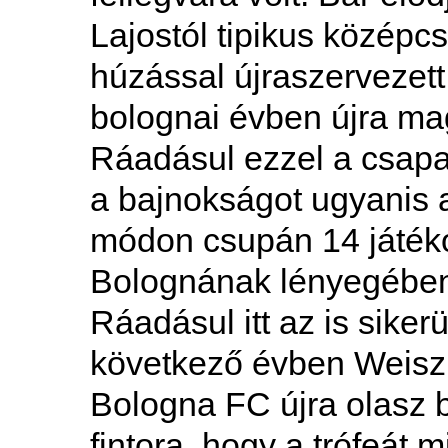
Lajostól tipikus középcs
húzással újraszervezet
bolognai évben újra mag
Ráadásul ezzel a csapatt
a bajnokságot ugyanis a
módon csupán 14 játék
Bolognának lényegében 
Ráadásul itt az is siker
következő évben Weisz 
Bologna FC újra olasz b
fintora, hogy a trófeát 