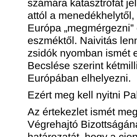
számára katasztrófát je
attól a menedékhelytől,
Európa „megmérgezni” 
eszméktől. Naivitás len
zsidók nyomban ismét el
Becslése szerint kétmil
Európában elhelyezni.
Ezért meg kell nyitni Pa
Az értekezlet ismét meg
Végrehajtó Bizottságán
határozatát, hogy a cion