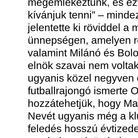
megemlékeztünk, és ezt
kívánjuk tenni” – minde
jelentette ki röviddel a
ünnepségen, amelyen rés
valamint Milánó és Bolo
elnök szavai nem volta
ugyanis közel negyven 
futballrajongó ismerte
hozzátehetjük, hogy M
Nevét ugyanis még a klu
feledés hosszú évtized