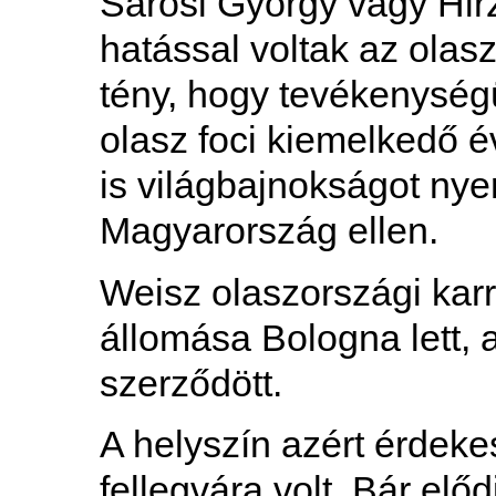
Sárosi György vagy Hir
hatással voltak az olas
tény, hogy tevékenysé
olasz foci kiemelkedő é
is világbajnokságot nye
Magyarország ellen.
Weisz olaszországi karr
állomása Bologna lett,
szerződött.
A helyszín azért érdeke
fellegvára volt. Bár elő