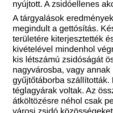
nyújtott. A zsidóellenes ak
A tárgyalások eredményeké
megindult a gettósítás. K
területére kiterjesztették 
kivételével mindenhol végr
kis létszámú zsidóságát ös
nagyvárosba, vagy annak ha
gyűjtőtáborba szállították
téglagyárak voltak. Az ös
átköltözésre néhol csak p
városi zsidó közösségeket 