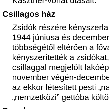
Kasztner-vonat utasait.
Csillagos ház
Zsidók részére kényszerla
1944 júniusa és decembere
többségétől eltérően a főv
kényszerítették a zsidóka
csillaggal megjelölt lakóép
november végén-december 
az ekkor létesített pesti „n
„nemzetközi” gettóba költöz