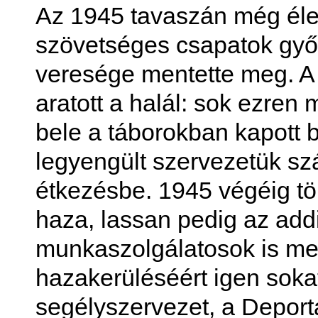
Az 1945 tavaszán még éle
szövetséges csapatok győ
veresége mentette meg. A 
aratott a halál: sok ezren
bele a táborokban kapott
legyengült szervezetük sz
étkezésbe. 1945 végéig töb
haza, lassan pedig az add
munkaszolgálatosok is meg
hazakerüléséért igen sokat
segélyszervezet, a Depor