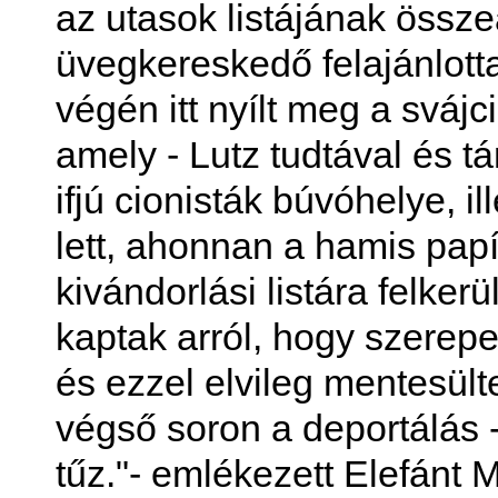
az utasok listájának össze
üvegkereskedő felajánlotta
végén itt nyílt meg a svájc
amely - Lutz tudtával és 
ifjú cionisták búvóhelye, 
lett, ahonnan a hamis papír
kivándorlási listára felker
kaptak arról, hogy szerepel
és ezzel elvileg mentesült
végső soron a deportálás - a
tűz."- emlékezett Elefánt 