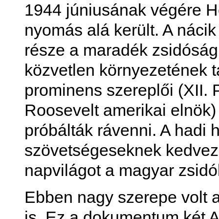
1944 júniusának végére H
nyomás alá került. A náci
része a maradék zsidóság 
közvetlen környezetének t
prominens szereplői (XII. 
Roosevelt amerikai elnök) p
próbálták rávenni. A hadi 
szövetségeseknek kedvezet
napvilágot a magyar zsidó
Ebben nagy szerepe volt 
is. Ez a dokumentum két 