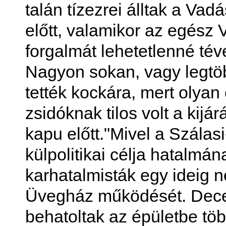
talán tízezrei álltak a Va
előtt, valamikor az egész 
forgalmát lehetetlenné té
Nagyon sokan, vagy legtö
tették kockára, mert olyan 
zsidóknak tilos volt a kijár
kapu előtt."Mivel a Szála
külpolitikai célja hatalmá
karhatalmisták egy ideig
Üvegház működését. Dece
behatoltak az épületbe töb