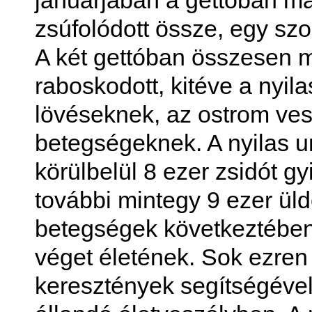
januárjában a gettóban m
zsúfolódott össze, egy szo
A két gettóban összesen 
raboskodott, kitéve a nyil
lövéseknek, az ostrom ves
betegségeknek. A nyilas 
körülbelül 8 ezer zsidót gy
további mintegy 9 ezer ül
betegségek következtében h
véget életének. Sok ezren
keresztények segítségével