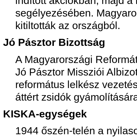
indított akciókban, majd a 
segélyezésében. Magyaror
kitiltották az országból.
Jó Pásztor Bizottság
A Magyarországi Reformá
Jó Pásztor Missziói Albiz
református lelkész vezetés
áttért zsidók gyámolításár
KISKA-egységek
1944 őszén-telén a nyilas