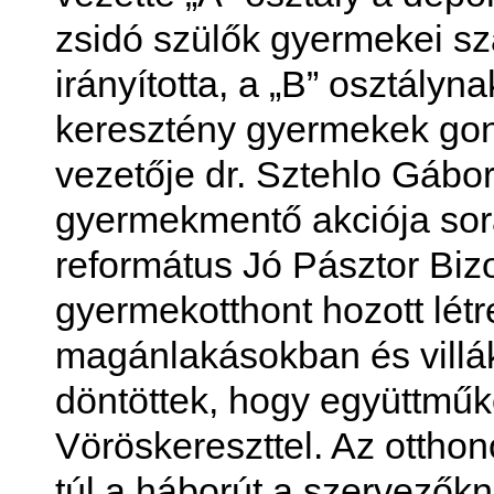
zsidó szülők gyermekei szá
irányította, a „B” osztály
keresztény gyermekek gond
vezetője dr. Sztehlo Gábor 
gyermekmentő akciója sor
református Jó Pásztor Bizo
gyermekotthont hozott lét
magánlakásokban és villá
döntöttek, hogy együttmű
Vöröskereszttel. Az ottho
túl a háborút a szervezők