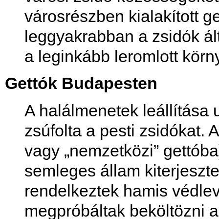
városrészben kialakított g
leggyakrabban a zsidók ál
a leginkább leromlott körny
Gettók Budapesten
A halálmenetek leállítása 
zsúfolta a pesti zsidókat. 
vagy „nemzetközi” gettóba)
semleges állam kiterjeszte
rendelkeztek hamis védleve
megpróbáltak beköltözni a