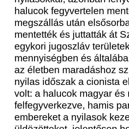
halucok fegyvertelen men
megszállás után elsősorban
mentették és juttatták át
egykori jugoszláv területek
mennyiségben és általába
az életben maradáshoz szü
nyilas időszak a cionista 
volt: a halucok magyar és
felfegyverkezve, hamis pa
embereket a nyilasok keze
üldözötteket, jelentősen 