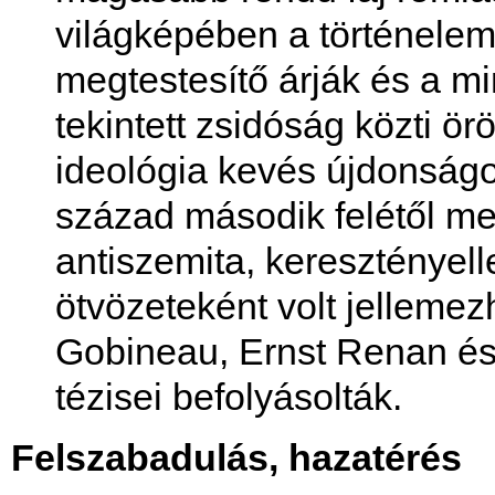
világképében a történelem
megtestesítő árják és a m
tekintett zsidóság közti ör
ideológia kevés újdonságot
század második felétől meg
antiszemita, keresztényel
ötvözeteként volt jellemezh
Gobineau, Ernst Renan és
tézisei befolyásolták.
Felszabadulás, hazatérés