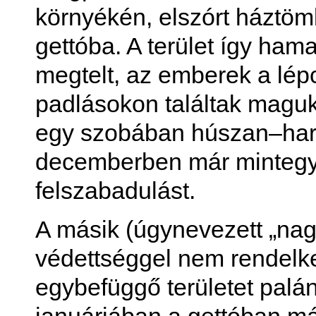
környékén, elszórt háztöm
gettóba. A terület így hama
megtelt, az emberek a lé
padlásokon találtak magukn
egy szobában húszan–harm
decemberben már mintegy 3
felszabadulást.
A másik (úgynevezett „nag
védettséggel nem rendelke
egybefüggő területet palán