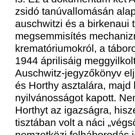
zsidó tanúvallomásán alap
auschwitzi és a birkenaui 
megsemmisítés mechanizm
krematóriumokról, a tábor
1944 áprilisáig meggyilko
Auschwitz-jegyzőkönyv elj
és Horthy asztalára, majd 
nyilvánosságot kapott. Ne
Horthyt az igazságra, his
tisztában volt a náci „vég
nemzetközi felháborodás je