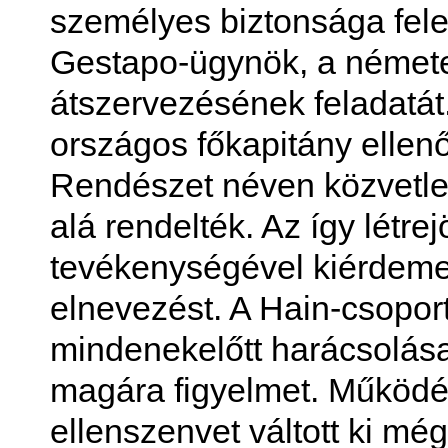
személyes biztonsága felet
Gestapo-ügynök, a némete
átszervezésének feladatát
országos főkapitány ellenő
Rendészet néven közvetlen
alá rendelték. Az így létre
tevékenységével kiérdeme
elnevezést. A Hain-csopor
mindenekelőtt harácsolásai
magára figyelmet. Működé
ellenszenvet váltott ki mé