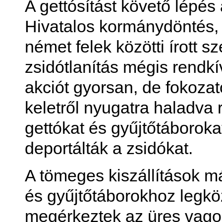
A gettósítást követő lépés 
Hivatalos kormánydöntés,
német felek közötti írott s
zsidótlanítás mégis rendkí
akciót gyorsan, de fokozat
keletről nyugatra haladva 
gettókat és gyűjtőtáborok
deportálták a zsidókat.
A tömeges kiszállítások m
és gyűjtőtáborokhoz legk
megérkeztek az üres vago