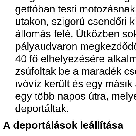
gettóban testi motozásnak 
utakon, szigorú csendőri kí
állomás felé. Útközben sok
pályaudvaron megkezdődöt
40 fő elhelyezésére alka
zsúfoltak be a maradék c
ivóvíz került és egy másik
egy több napos útra, melyet
deportáltak.
A deportálások leállítása