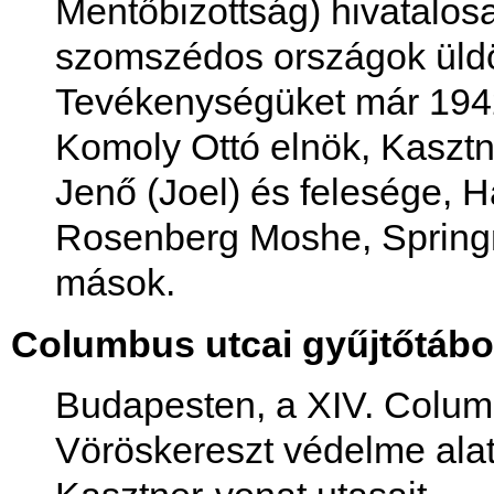
Mentőbizottság) hivatalos
szomszédos országok üldöz
Tevékenységüket már 1942
Komoly Ottó elnök, Kasztn
Jenő (Joel) és felesége, 
Rosenberg Moshe, Spring
mások.
Columbus utcai gyűjtőtábo
Budapesten, a XIV. Colum
Vöröskereszt védelme alatt