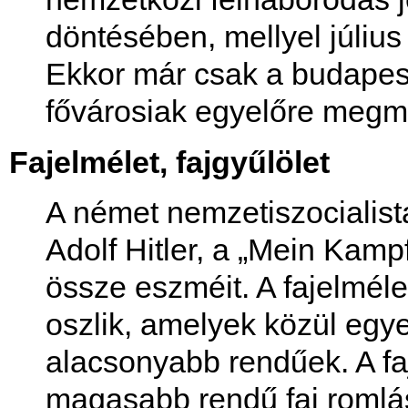
döntésében, mellyel július e
Ekkor már csak a budapesti
fővárosiak egyelőre megm
Fajelmélet, fajgyűlölet
A német nemzetiszocialist
Adolf Hitler, a „Mein Kamp
össze eszméit. A fajelméle
oszlik, amelyek közül eg
alacsonyabb rendűek. A faj
magasabb rendű faj romlá