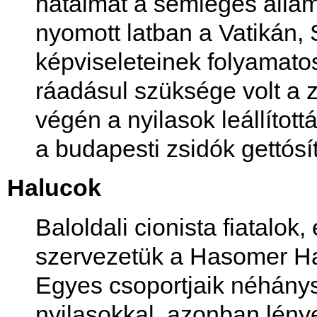
hatalmát a semleges állam
nyomott latban a Vatikán,
képviseleteinek folyamatos
ráadásul szüksége volt a 
végén a nyilasok leállítot
a budapesti zsidók gettósí
Halucok
Baloldali cionista fiatalok
szervezetük a Hasomer Hacai
Egyes csoportjaik néhánys
nyilasokkal, azonban lén