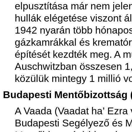
elpusztítása már nem jele
hullák elégetése viszont á
1942 nyarán több hónapos
gázkamrákkal és krematóri
építését kezdték meg. A m
Auschwitzban összesen 1,1
közülük mintegy 1 millió vo
Budapesti Mentőbizottság 
A Vaada (Vaadat ha’ Ezra
Budapesti Segélyező és M