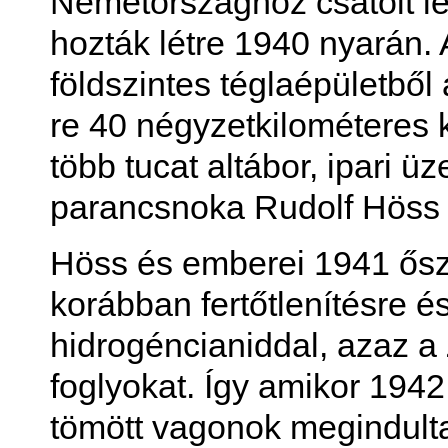
Németországhoz csatolt le
hozták létre 1940 nyarán.
földszintes téglaépületből 
re 40 négyzetkilométeres
több tucat altábor, ipari üz
parancsnoka Rudolf Höss v
Höss és emberei 1941 őszé
korábban fertőtlenítésre és
hidrogéncianiddal, azaz a
foglyokat. Így amikor 1942 
tömött vagonok megindulta