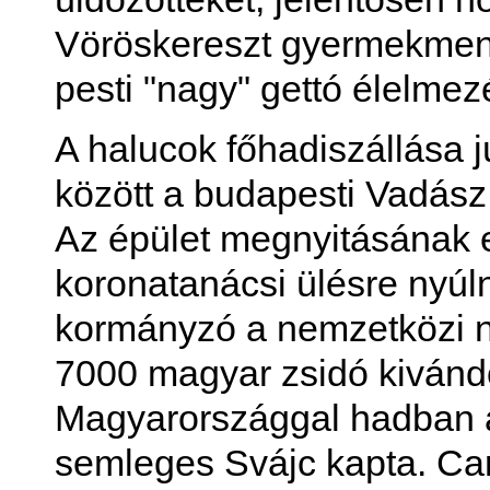
Vöröskereszt gyermekmenté
pesti "nagy" gettó élelmez
A halucok főhadiszállása j
között a budapesti Vadász 
Az épület megnyitásának e
koronatanácsi ülésre nyúl
kormányzó a nemzetközi n
7000 magyar zsidó kivándo
Magyarországgal hadban ál
semleges Svájc kapta. Carl