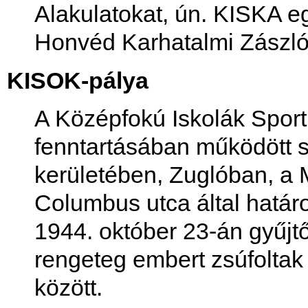
Alakulatokat, ún. KISKA e
Honvéd Karhatalmi Zászlóa
KISOK-pálya
A Középfokú Iskolák Spor
fenntartásában működött s
kerületében, Zuglóban, a M
Columbus utca által határo
1944. október 23-án gyűjtő
rengeteg embert zsúfolta
között.