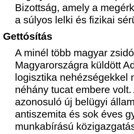
Bizottság, amely a megérk
a súlyos lelki és fizikai sér
Gettósítás
A minél több magyar zsidó
Magyarországra küldött A
logisztika nehézségekkel
néhány tucat embere volt. 
azonosuló új belügyi államt
antiszemita és sok éves gy
munkabírású közigazgatási