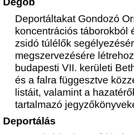
Degob
Deportáltakat Gondozó Or
koncentrációs táborokból 
zsidó túlélők segélyezésé
megszervezésére létrehozo
budapesti VII. kerületi Beth
és a falra függesztve közz
listáit, valamint a hazaté
tartalmazó jegyzőkönyveket
Deportálás