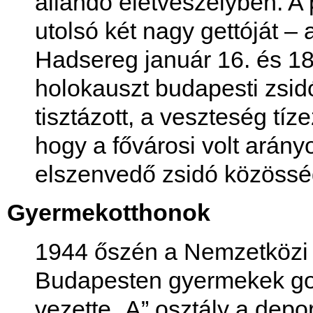
állandó életveszélyben. A 
utolsó két nagy gettóját –
Hadsereg január 16. és 18.
holokauszt budapesti zsi
tisztázott, a veszteség tí
hogy a fővárosi volt arán
elszenvedő zsidó közöss
Gyermekotthonok
1944 őszén a Nemzetközi V
Budapesten gyermekek gon
vezette „A” osztály a depo