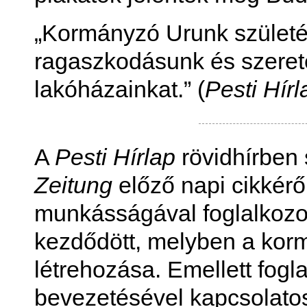
„Kormányzó Urunk születés
ragaszkodásunk és szerete
lakóházainkat.” (
Pesti Hírl
A
Pesti Hírlap
rövidhírben
Zeitung
előző napi cikkérő
munkásságával foglalkozott
kezdődött, melyben a korm
létrehozása. Emellett fogl
bevezetésével kapcsolatos