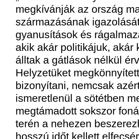
megkívánják az ország ma
származásának igazolását
gyanusítások és rágalmazá
akik akár politikájuk, akár
álltak a gátlások nélkül é
Helyzetüket megkönnyítette
bizonyítani, nemcsak azér
ismeretlenül a sötétben m
megtámadott sokszor fonák
terén a nehezen beszerez
hosszú időt kellett elfecs