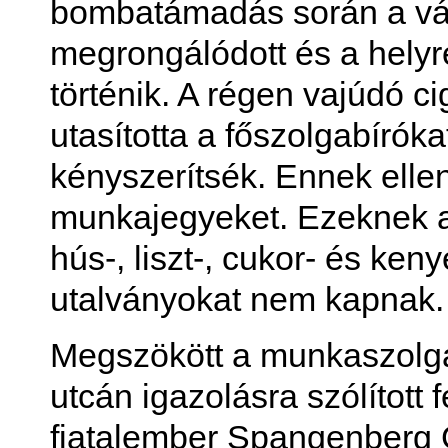
bombatámadás során a vá
megrongálódott és a helyr
történik. A régen vajúdó 
utasította a főszolgabírók
kényszerítsék. Ennek elle
munkajegyeket. Ezeknek a
hús-, liszt-, cukor- és ke
utalványokat nem kapnak.
Megszökött a munkaszolgá
utcán igazolásra szólított f
fiatalember Spangenberg G