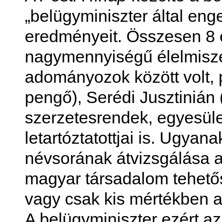
„belügyminiszter által eng
eredményeit. Összesen 8 é
nagymennyiségű élelmiszer
adományozok között volt, 
pengő), Serédi Jusztinián
szerzetesrendek, egyesül
letartóztatottjai is. Ugya
névsorának átvizsgálása a
magyar társadalom tehető
vagy csak kis mértékben a
A belügyminiszter ezért az