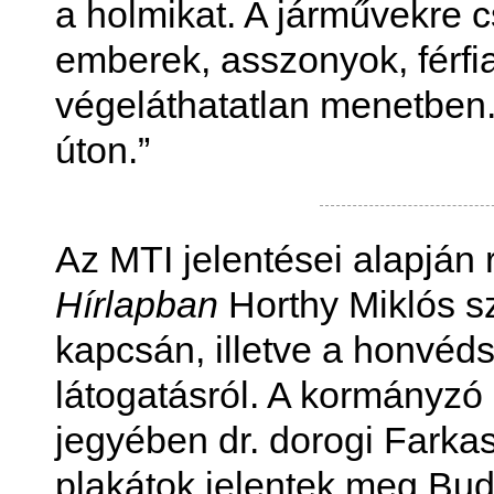
a holmikat. A járművekre c
emberek, asszonyok, férfi
végeláthatatlan menetben.
úton.”
Az MTI jelentései alapján 
Hírlapban
Horthy Miklós 
kapcsán, illetve a honvéd
látogatásról. A kormányzó
jegyében dr. dorogi Farka
plakátok jelentek meg Bud