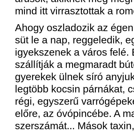
mind itt virrasztottak a rom
Ahogy oszladozik az égen 
süt le a nap, reggeledik, 
igyekszenek a város felé.
szállítják a megmaradt bú
gyerekek ülnek síró anyju
legtöbb kocsin párnákat, c
régi, egyszerű varrógépeket
előre, az óvópincébe. A m
szerszámát... Mások taxin,