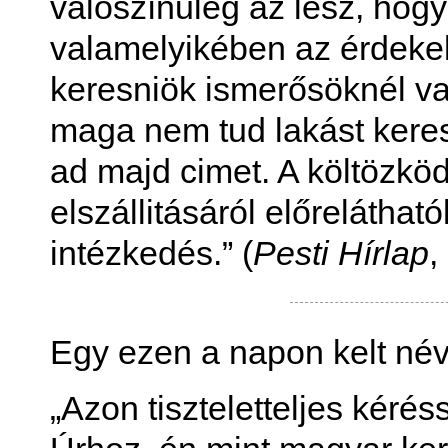
valószínűleg az lesz, hogy 
valamelyikében az érdekel
keresniök ismerősöknél va
maga nem tud lakást keresn
ad majd cimet. A költözkö
elszállitásáról előreláthat
intézkedés.” (
Pesti Hírlap
,
Egy ezen a napon kelt névt
„Azon tiszteletteljes kéré