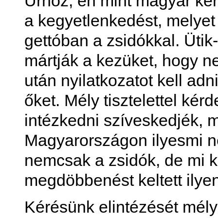
Úrhoz, én mint magyar ke
a kegyetlenkedést, melyet 
gettóban a zsidókkal. Ütik
mártják a kezüket, hogy n
után nyilatkozatot kell adn
őket. Mély tisztelettel ké
intézkedni szíveskedjék, m
Magyarországon ilyesmi n
nemcsak a zsidók, de mi k
megdöbbenést keltett ilyen
Kérésünk elintézését mély 