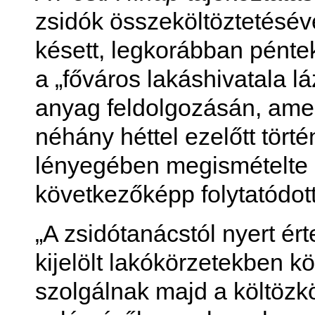
zsidók összeköltöztetésév
késett, legkorábban péntek
a „főváros lakáshivatala l
anyag feldolgozásán, amel
néhány héttel ezelőtt törté
lényegében megismételte a
következőképp folytatódott
„A zsidótanácstól nyert ért
kijelölt lakókörzetekben kö
szolgálnak majd a költözkö