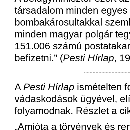
társadalom minden egyes 
bombakárosultakkal szem
minden magyar polgár tegy
151.006 számú postatakar
befizetni.” (
Pesti Hírlap
, 1
A
Pesti Hírlap
ismételten f
vádaskodások ügyével, elí
folyamodnak. Részlet a ci
„Amióta a törvények és re