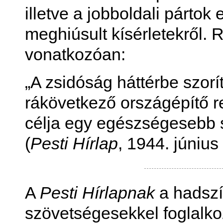
illetve a jobboldali pártok
meghiúsult kísérletekről. 
vonatkozóan:
„A zsidóság háttérbe szorí
rákövetkező országépítő 
célja egy egészségesebb s
(
Pesti Hírlap
, 1944. június
A
Pesti Hírlapnak
a hadszín
szövetségesekkel foglalko