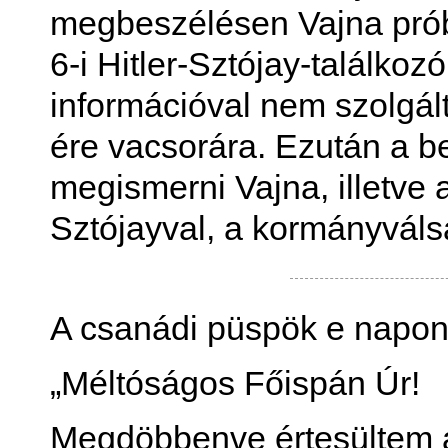
megbeszélésen Vajna próbá
6-i Hitler-Sztójay-találko
információval nem szolgál
ére vacsorára. Ezután a bel
megismerni Vajna, illetve 
Sztójayval, a kormányváls
A csanádi püspök e napon 
„Méltóságos Főispán Úr!
Megdöbbenve értesültem ar