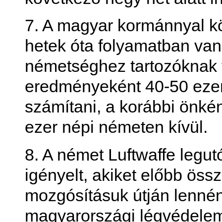
7. A magyar kormánnyal k
hetek óta folyamatban va
németséghez tartozóknak 
eredményeként 40-50 ezer
számítani, a korábbi önké
ezer népi németen kívül.
8. A német Luftwaffe legut
igényelt, akiket előbb össz
mozgósításuk útján lennéne
magyarországi légvédelem 