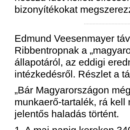
bizonyítékokat megszerezz
Edmund Veesenmayer távi
Ribbentropnak a „magyar
állapotáról, az eddigi ere
intézkedésről. Részlet a tá
„Bár Magyarországon még m
munkaerő-tartalék, rá kell
jelentős haladás történt.
1. A mai napig kereken 340