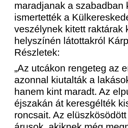
maradjanak a szabadban k
ismertették a Külkereskede
veszélynek kitett raktára
helyszínén látottakról Kár
Részletek:
„Az utcákon rengeteg az 
azonnal kiutalták a lakáso
hanem kint maradt. Az elp
éjszakán át keresgélték 
roncsait. Az elüszkösödött
árusok, akiknek még megma