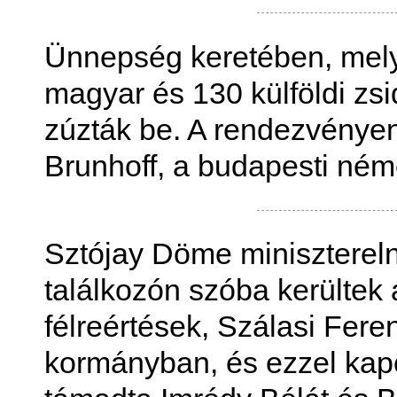
Ünnepség keretében, melyrő
magyar és 130 külföldi zs
zúzták be. A rendezvényen
Brunhoff, a budapesti néme
Sztójay Döme minisztereln
találkozón szóba kerültek a
félreértések, Szálasi Fere
kormányban, és ezzel kapc