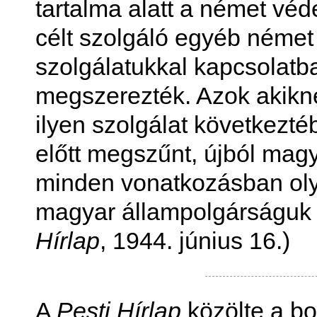
tartalma alatt a német vé
célt szolgáló egyéb német f
szolgálatukkal kapcsolatb
megszerezték. Azok akikn
ilyen szolgálat következté
előtt megszűnt, újból mag
minden vonatkozásban olya
magyar állampolgárságuk 
Hírlap
, 1944. június 16.)
A
Pesti Hírlap
közölte a b