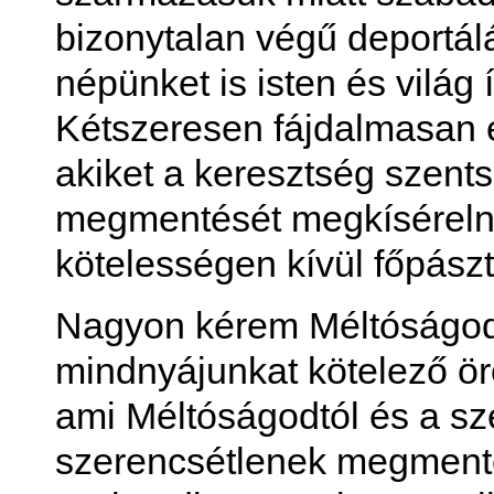
bizonytalan végű deportál
népünket is isten és világ í
Kétszeresen fájdalmasan
akiket a keresztség szent
megmentését megkísérelni
kötelességen kívül főpászt
Nagyon kérem Méltóságoda
mindnyájunkat kötelező örö
ami Méltóságodtól és a sze
szerencsétlenek megment