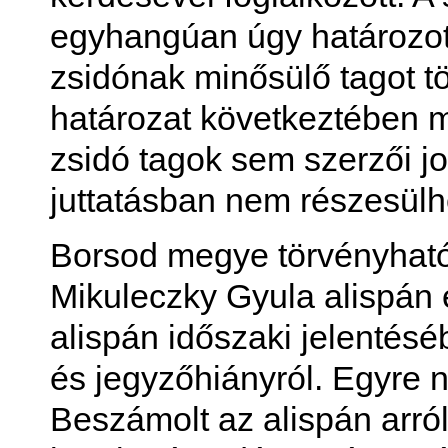
egyhangúan úgy határozott
zsidónak minősülő tagot tö
határozat következtében m
zsidó tagok sem szerzői j
juttatásban nem részesülh
Borsod megye törvényhatós
Mikuleczky Gyula alispán e
alispán időszaki jelentésé
és jegyzőhiányról. Egyre n
Beszámolt az alispán arról