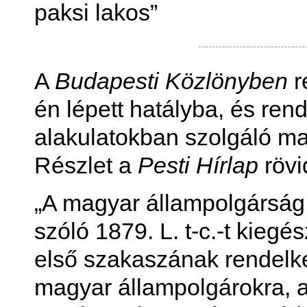
paksi lakos”
A
Budapesti Közlönyben
r
én lépett hatályba, és ren
alakulatokban szolgáló ma
Részlet a
Pesti Hírlap
rövi
„A magyar állampolgárság
szóló 1879. L. t-c.-t kiegés
első szakaszának rendelk
magyar állampolgárokra, a