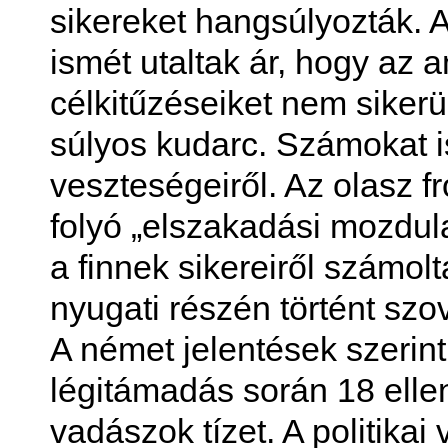
sikereket hangsúlyozták. A
ismét utaltak ár, hogy az 
célkitűzéseiket nem sikerül
súlyos kudarc. Számokat i
veszteségeiről. Az olasz f
folyó „elszakadási mozdulat
a finnek sikereiről számolt
nyugati részén történt szo
A német jelentések szerint
légitámadás során 18 elle
vadászok tízet. A politika