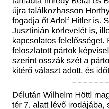
támadta Imrédy Bélát és Ba
újra találkozhasson Horth
fogadja őt Adolf Hitler is.
Jusztinián körlevelét is, 
kapcsolatos felelősséget. 
feloszlatott pártok képvise
szerint osszák szét a párto
kitérő választ adott, és id
Délután Wilhelm Höttl mag
tér 7. alatt lévő irodájáb