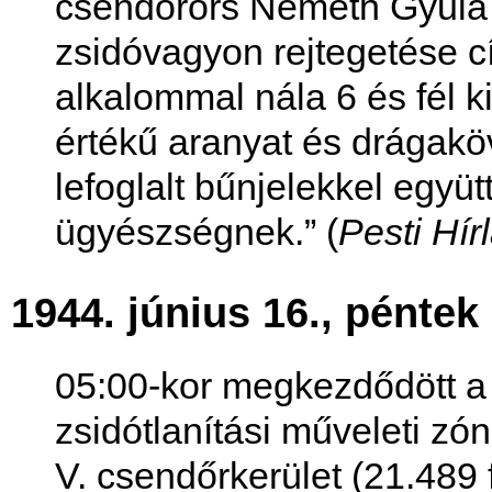
csendőrörs Németh Gyula
zsidóvagyon rejtegetése c
alkalommal nála 6 és fél 
értékű aranyat és drágakö
lefoglalt bűnjelekkel együt
ügyészségnek.” (
Pesti Hír
1944. június 16., péntek
05:00-kor megkezdődött a 
zsidótlanítási műveleti zó
V. csendőrkerület (21.489