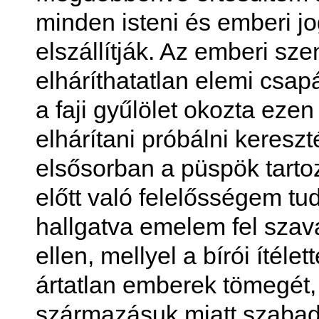
minden isteni és emberi jo
elszállítják. Az emberi s
elháríthatatlan elemi csapá
a faji gyűlölet okozta ez
elhárítani próbálni keresz
elsősorban a püspök tartozi
előtt való felelősségem t
hallgatva emelem fel sza
ellen, mellyel a bírói ítéle
ártatlan emberek tömegét, 
származásuk miatt szabad