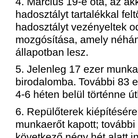
4. Március 19-e óta, az ak
hadosztályt tartalékkal fel
hadosztályt vezényeltek od
mozgósítása, amely néhá
állapotban lesz.
5. Jelenleg 17 ezer munka
birodalomba. További 83 ez
4-6 héten belül történne út
6. Repülőterek kiépítésér
munkaerőt kapott; további 
következő négy hét alatt i