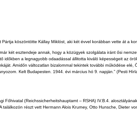
Pártja köszöntötte Kállay Miklóst, aki két évvel korábban vette át a k
Immár két esztendeje annak, hogy a közügyek szolgálata iránt ősi nem
ő időkben a legnagyobb odaadással állitotta kiváló képességeit az örö
unkáját. Amidőn változatlan bizalommal tekintek további működése elé,
yozom. Kelt Budapesten. 1944. évi március hó 9. napján.” (Pesti Hírl
i Főhivatal (Reichssicherheitshauptamt – RSHA) IV.B.4. alosztályának
 találkozón részt vett Hermann Alois Krumey, Otto Hunsche, Dieter v