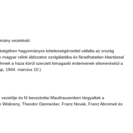
ormány vezetését.
zetségében hagyományos kötelességérzettel vállalta az ország
k magyar célok áldozatos szolgálatába és fáradhatatlan kitartással
 Önnek a haza körül szerzett kimagasló érdemeinek elismeréséül a
ap, 1944. március 10.)
 vezetője és fő beosztottai Mauthausenben tárgyaltak a
on Wisliceny, Theodor Dannecker, Franz Novak, Franz Abromeit és