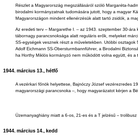
Részlet a Magyarország megszállásáról szóló Margaréta-hadműv
birodalmi kormányzatnak tudomására jutott, hogy a magyar Káll
Magyarországon mindent ellenérzésük alatt tartó zsidók, a mag
Az eredeti terv – Margarethe I. – az 1943. szeptember 30-ára 
tábornagy parancsnoksága alatt reguláris erők, melyeket márci
SS-egységek vesznek részt a műveletekben. Utóbbi osztagok 5
Adolf Eichmann SS-Obersturmbannführer, a Birodalmi Biztonsági 
ha Horthy Miklós kormányzó nem működött volna együtt, és a t
1944. március 13., hétfő
A vezérkari főnök helyettese, Bajnóczy József vezérezredes 19:
magyarországi parancsnoka –, hogy magyarázatot kérjen a Bé
Üzemanyaghiány miatt a 6-os, 21-es és a T jelzésű – trolibusz –
1944. március 14., kedd