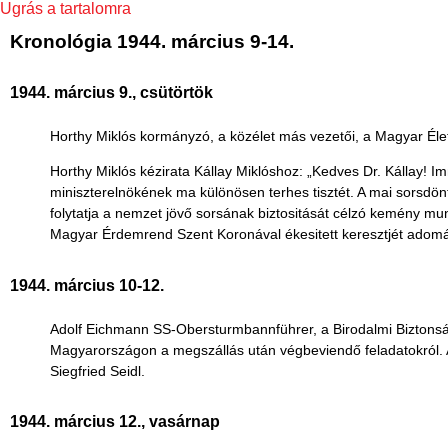
Ugrás a tartalomra
Kronológia 1944. március 9-14.
1944. március 9., csütörtök
Horthy Miklós kormányzó, a közélet más vezetői, a Magyar Élet 
Horthy Miklós kézirata Kállay Miklóshoz: „Kedves Dr. Kállay! 
miniszterelnökének ma különösen terhes tisztét. A mai sorsdönt
folytatja a nemzet jövő sorsának biztositását célzó kemény m
Magyar Érdemrend Szent Koronával ékesitett keresztjét adomán
1944. március 10-12.
Adolf Eichmann SS-Obersturmbannführer, a Birodalmi Biztonság
Magyarországon a megszállás után végbeviendő feladatokról. A
Siegfried Seidl.
1944. március 12., vasárnap