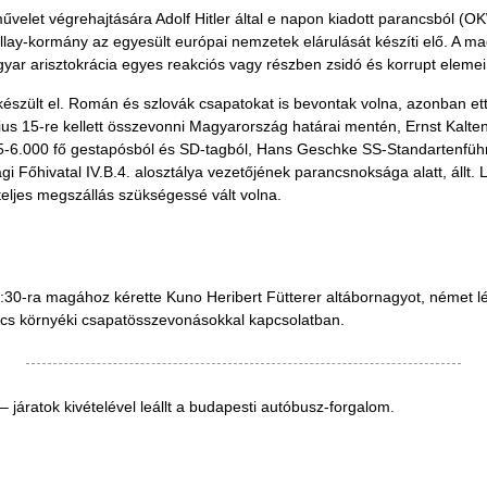
elet végrehajtására Adolf Hitler által e napon kiadott parancsból (
ay-kormány az egyesült európai nemzetek elárulását készíti elő. A mag
yar arisztokrácia egyes reakciós vagy részben zsidó és korrupt elemei
készült el. Román és szlovák csapatokat is bevontak volna, azonban ett
us 15-re kellett összevonni Magyarország határai mentén, Ernst Kalten
-6.000 fő gestapósból és SD-tagból, Hans Geschke SS-Standartenführe
Főhivatal IV.B.4. alosztálya vezetőjének parancsnoksága alatt, állt. L
eljes megszállás szükségessé vált volna.
30-ra magához kérette Kuno Heribert Fütterer altábornagyot, német légü
cs környéki csapatösszevonásokkal kapcsolatban.
 járatok kivételével leállt a budapesti autóbusz-forgalom.