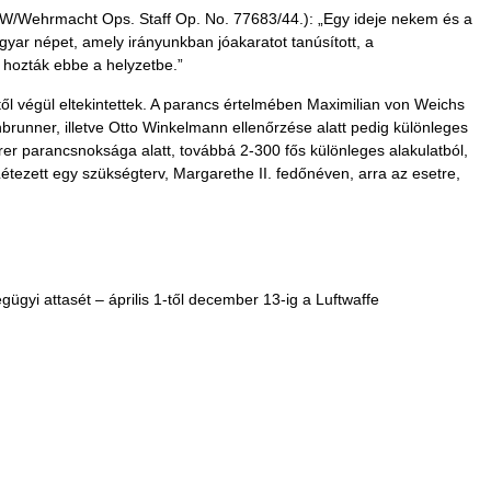
OKW/Wehrmacht Ops. Staff Op. No. 77683/44.): „Egy ideje nekem és a
yar népet, amely irányunkban jóakaratot tanúsított, a
 hozták ebbe a helyzetbe.”
ől végül eltekintettek. A parancs értelmében Maximilian von Weichs
brunner, illetve Otto Winkelmann ellenőrzése alatt pedig különleges
r parancsnoksága alatt, továbbá 2-300 fős különleges alakulatból,
étezett egy szükségterv, Margarethe II. fedőnéven, arra az esetre,
gyi attasét – április 1-től december 13-ig a Luftwaffe