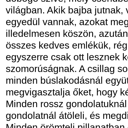
világban. Akik bajba jutnak,
egyedül vannak, azokat meg
illedelmesen köszön, azután
összes kedves emlékük, rég n
egyszerre csak ott lesznek 
szomorúságnak. A csillag so
minden búslakodásnál együtt
megvigasztalja őket, hogy k
Minden rossz gondolatuknál 
gondolatnál átöleli, és megdi
Minden örömteli pillanatban 