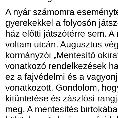
A nyár számomra eseménytele
gyerekekkel a folyosón játsz
ház előtti játszótérre sem. 
voltam utcán. Augusztus vég
kormányzói „Mentesítő okirat
vonatkozó rendelkezések hat
ez a fajvédelmi és a vagyon
vonatkozott. Gondolom, hogy
kitüntetése és zászlósi rang
meg. A mentesítés birtokáb