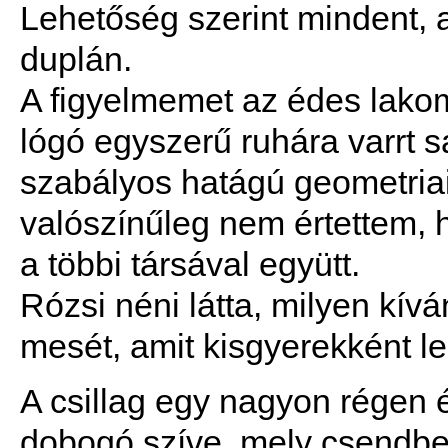
Lehetőség szerint mindent, a
duplán.
A figyelmemet az édes lakom
lógó egyszerű ruhára varrt sá
szabályos hatágú geometria
valószínűleg nem értettem, 
a többi társával együtt.
Rózsi néni látta, milyen kív
mesét, amit kisgyerekként l
A csillag egy nagyon régen 
dobogó szíve, mely csendben