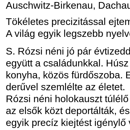
Auschwitz-Birkenau, Dacha
Tökéletes precizitással ejtem 
A világ egyik legszebb nyelv
S. Rózsi néni jó pár évtizedd
együtt a családunkkal. Húsz
konyha, közös fürdőszoba. E
derűvel szemlélte az életet.
Rózsi néni holokauszt túlélő v
az elsők közt deportálták, é
egyik precíz kiejtést igényl