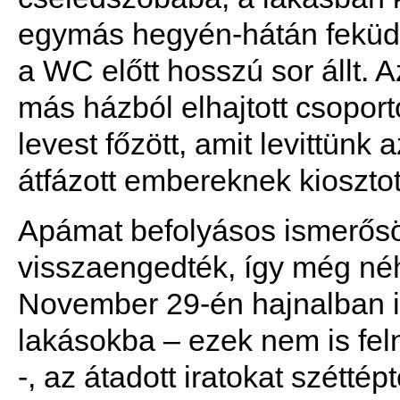
egymás hegyén-hátán feküdte
a WC előtt hosszú sor állt. A
más házból elhajtott csopo
levest főzött, amit levittünk
átfázott embereknek kiosztot
Apámat befolyásos ismerős
visszaengedték, így még néh
November 29-én hajnalban i
lakásokba – ezek nem is fel
-, az átadott iratokat szétté