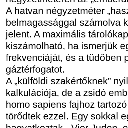
A hatvan négyzetméter „has
belmagassággal számolva k
jelent. A maximális tárolóka
kiszámolható, ha ismerjük e
frekvenciáját, és a tüdőben 
gáztérfogatot.
A „külföldi szakértőknek” nyi
kalkulációja, de a zsidó e
homo sapiens fajhoz tartozó
törődtek ezzel. Egy sokkal 
hagyatkoztak. „Vier Juden, 