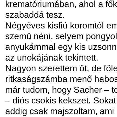
krematóriumában, ahol a fők
szabaddá tesz.
Négyéves kisfiú koromtól e
szemű néni, selyem pongyol
anyukámmal egy kis uzsonn
az unokájának tekintett.
Nagyon szerettem őt, de fől
ritkaságszámba menő habos 
már tudom, hogy Sacher – to
– diós csokis kekszet. Sok
addig csak majszoltam, ami b