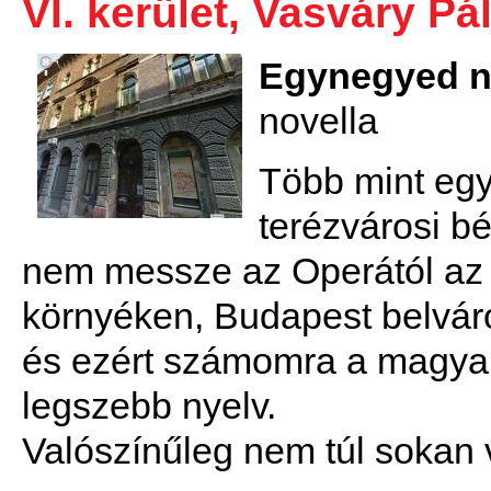
VI. kerület, Vasváry Pál
Egynegyed n
novella
Több mint egy
terézvárosi bé
nem messze az Operától az 
környéken, Budapest belvár
és ezért számomra a magyar
legszebb nyelv.
Valószínűleg nem túl sokan 