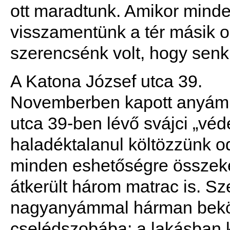
ott maradtunk. Amikor mind
visszamentünk a tér másik o
szerencsénk volt, hogy senk
A Katona József utca 39.
Novemberben kapott anyám e
utca 39-ben lévő svájci „véd
haladéktalanul költözzünk o
minden eshetőségre összekés
átkerült három matrac is. Sz
nagyanyámmal hárman bekölt
cselédszobába; a lakásban k