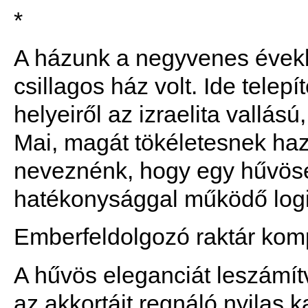
*
A házunk a negyvenes évekb
csillagos ház volt. Ide telep
helyeiről az izraelita vallá
Mai, magát tökéletesnek ha
neveznénk, hogy egy hűvöse
hatékonysággal működő logis
Emberfeldolgozó raktár kom
A hűvös eleganciát leszámí
az akkortájt regnáló nyilas 