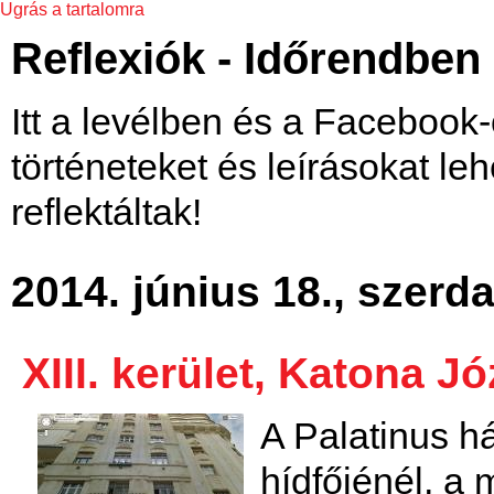
Ugrás a tartalomra
Reflexiók - Időrendben
Itt a levélben és a Facebook
történeteket és leírásokat le
reflektáltak!
2014. június 18., szerd
XIII. kerület, Katona Jó
A Palatinus h
hídfőjénél, a 