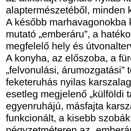
alaptermészetéből, minden k
A később marhavagonokba ke
mutató „emberáru”, a hatéko
megfelelő hely és útvonalte
A konyha, az előszoba, a fü
„felvonulási, árumozgatási” 
feketeruhás nyilas karszal
esetleg megjelenő „külföldi
egyenruhájú, másfajta karsz
funkcionált, a kisebb szobá
négyzetméteren az „emberáru