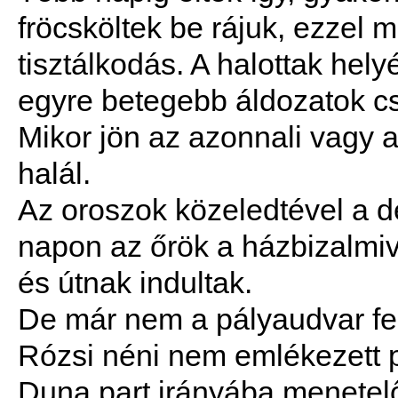
fröcsköltek be rájuk, ezzel me
tisztálkodás. A halottak hely
egyre betegebb áldozatok csa
Mikor jön az azonnali vagy 
halál.
Az oroszok közeledtével a de
napon az őrök a házbizalmiv
és útnak indultak.
De már nem a pályaudvar fel
Rózsi néni nem emlékezett 
Duna part irányába menetel