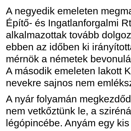
A negyedik emeleten megmar
Építő- és Ingatlanforgalmi Rt
alkalmazottak tovább dolgoz
ebben az időben ki irányított
mérnök a németek bevonulása
A második emeleten lakott K
nevekre sajnos nem emléks
A nyár folyamán megkezdőd
nem vetkőztünk le, a szirén
légópincébe. Anyám egy kis