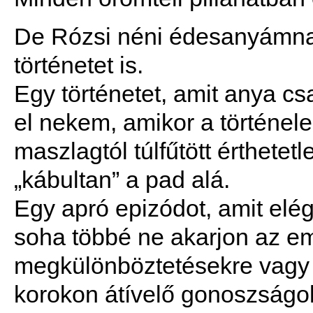
De Rózsi néni édesanyámna
történetet is.
Egy történetet, amit anya c
el nekem, amikor a történelem
maszlagtól túlfűtött érthete
„kábultan” a pad alá.
Egy apró epizódot, amit elé
soha többé ne akarjon az em
megkülönböztetésekre vagy 
korokon átívelő gonoszságok