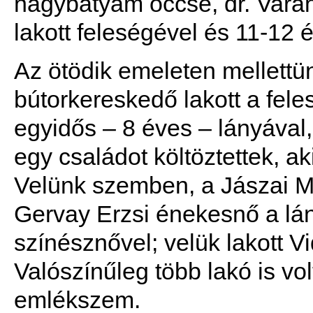
nagybátyám öccse, dr. Varan
lakott feleségével és 11-12 
Az ötödik emeleten mellett
bútorkereskedő lakott a fele
egyidős – 8 éves – lányával,
egy családot költöztettek, ak
Velünk szemben, a Jászai Ma
Gervay Erzsi énekesnő a lá
színésznővel; velük lakott V
Valószínűleg több lakó is vo
emlékszem.