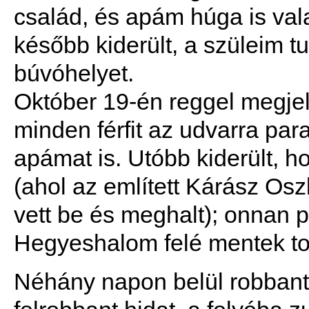
család, és apám húga is vala
később kiderült, a szüleim tu
búvóhelyet.
Október 19-én reggel megjel
minden férfit az udvarra para
apámat is. Utóbb kiderült, 
(ahol az említett Kárász Osz
vett be és meghalt); onnan
Hegyeshalom felé mentek t
Néhány napon belül robbant f