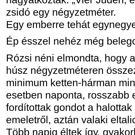
zsidó egy négyzetméter.
Egy emberre tehát egynegyed
Ép ésszel nehéz még belego
Rózsi néni elmondta, hogy a
húsz négyzetméteren összez
minimum ketten-hárman mind
esetben naponta, rosszabb 
fordítottak gondot a halottak
emeletről, aztán valaki eltal
Több napig éltek így, gyakor