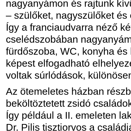
nagyanyámon és rajtunk kív
– szülőket, nagyszülőket és e
Így a franciaudvarra néző ké
cselédszobában nagyanyám l
fürdőszoba, WC, konyha és
képest elfogadható elhelyezé
voltak súrlódások, különöse
Az ötemeletes házban részben
beköltöztetett zsidó családok
Így például a II. emeleten la
Dr. Pilis tisztiorvos a családjá