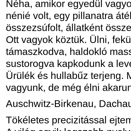
Néha, amikor egyedül vagyo
nénié volt, egy pillanatra á
összezsúfolt, állatként össze
Ott vagyok köztük. Ülni, fe
támaszkodva, haldokló mass
sustorogva kapkodunk a lev
Ürülék és hullabűz terjeng. 
vagyunk, de még élni akaru
Auschwitz-Birkenau, Dacha
Tökéletes precizitással ejtem 