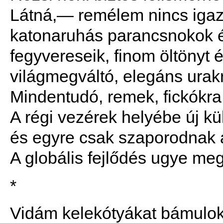
Látná,— remélem nincs iga
katonaruhás parancsnokok é
fegyvereseik, finom öltönyt 
világmegváltó, elegáns urak
Mindentudó, remek, fickókra
A régi vezérek helyébe új k
és egyre csak szaporodnak a
A globális fejlődés ugye megá
*
Vidám kelekótyákat bámulok