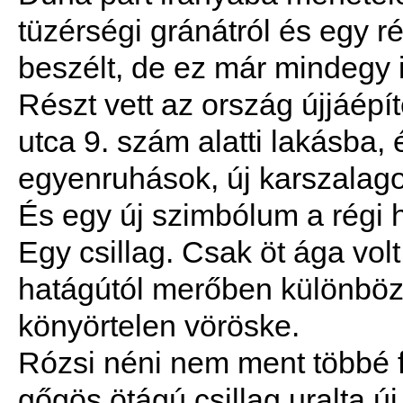
tüzérségi gránátról és egy ré
beszélt, de ez már mindegy i
Részt vett az ország újjáépí
utca 9. szám alatti lakásba,
egyenruhások, új karszalagos
És egy új szimbólum a régi h
Egy csillag. Csak öt ága vol
hatágútól merőben különböz
könyörtelen vöröske.
Rózsi néni nem ment többé f
gőgös ötágú csillag uralta ú