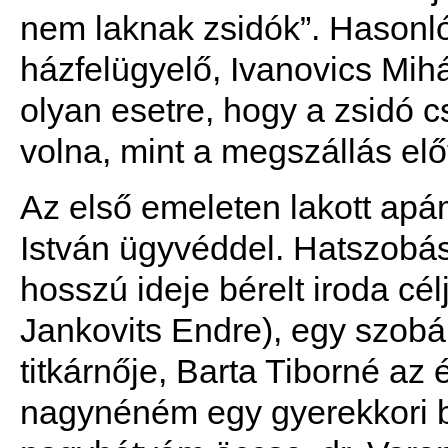
nem laknak zsidók”. Hasonl
házfelügyelő, Ivanovics Mih
olyan esetre, hogy a zsidó 
volna, mint a megszállás előt
Az első emeleten lakott apám
István ügyvéddel. Hatszobás
hosszú ideje bérelt iroda cé
Jankovits Endre), egy szob
titkárnője, Barta Tiborné a
nagynéném egy gyerekkori b