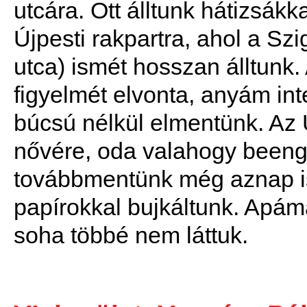
utcára. Ott álltunk hátizsákka
Újpesti rakpartra, ahol a Sz
utca) ismét hosszan álltunk
figyelmét elvonta, anyám inte
búcsú nélkül elmentünk. Az 
nővére, oda valahogy beeng
továbbmentünk még aznap i
papírokkal bujkáltunk. Apám
soha többé nem láttuk.