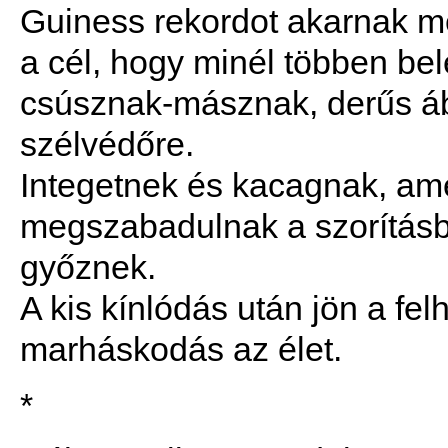
Guiness rekordot akarnak me
a cél, hogy minél többen b
csúsznak-másznak, derűs ábr
szélvédőre.
Integetnek és kacagnak, ame
megszabadulnak a szorításb
győznek.
A kis kínlódás után jön a fe
marháskodás az élet.
*