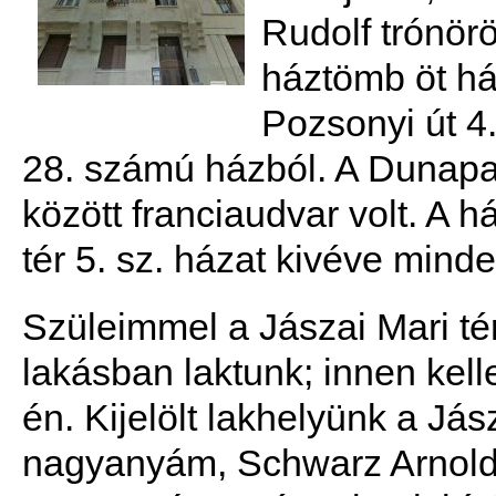
Rudolf trónörö
háztömb öt ház
Pozsonyi út 4
28. számú házból. A Dunapart
között franciaudvar volt. A 
tér 5. sz. házat kivéve minde
Szüleimmel a Jászai Mari tér
lakásban laktunk; innen kell
én. Kijelölt lakhelyünk a Jás
nagyanyám, Schwarz Arnoldn