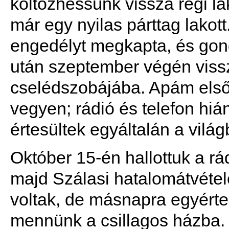
költözhessünk vissza régi l
már egy nyilas párttag lako
engedélyt megkapta, és go
után szeptember végén vissz
cselédszobájába. Apám első 
vegyen; rádió és telefon h
értesültek egyáltalán a világ
Október 15-én hallottuk a r
majd Szálasi hatalomátvétel
voltak, de másnapra egyértel
mennünk a csillagos házba.