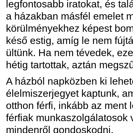
legfontosabb iratokat, és ta
a házakban másfél emelet mé
körülményekhez képest bomba
késő estig, amíg le nem fújt
ültünk. Ha nem tévedek, e
hétig tartottak, aztán megsz
A házból napközben ki lehet
élelmiszerjegyet kaptunk, ami
otthon férfi, inkább az ment 
férfiak munkaszolgálatosok v
mindenről gondoskodni.