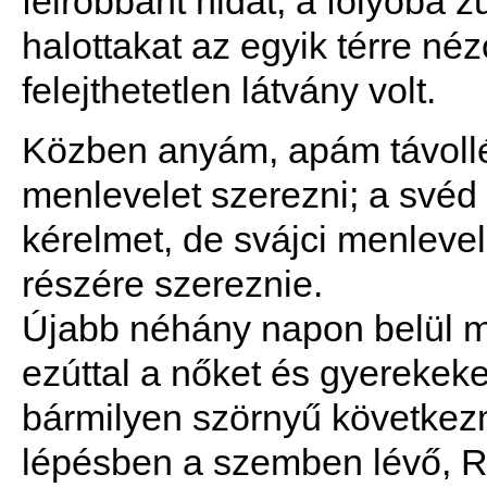
felrobbant hidat, a folyóba z
halottakat az egyik térre néz
felejthetetlen látvány volt.
Közben anyám, apám távollé
menlevelet szerezni; a svéd 
kérelmet, de svájci menlevel
részére szereznie.
Újabb néhány napon belül me
ezúttal a nőket és gyerekeke
bármilyen szörnyű következm
lépésben a szemben lévő, Rudo