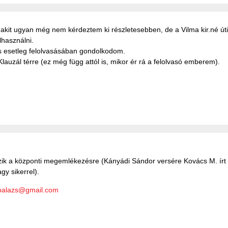
it ugyan még nem kérdeztem ki részletesebben, de a Vilma kir.né úti P
lhasználni.
 és esetleg felolvasásában gondolkodom.
lauzál térre (ez még függ attól is, mikor ér rá a felolvasó emberem).
zik a központi megemlékezésre (Kányádi Sándor versére Kovács M. írt z
y sikerrel).
balazs@gmail.com