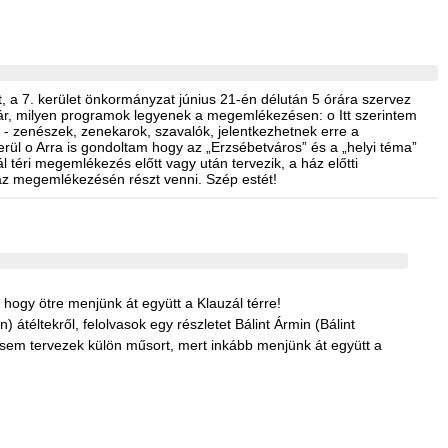
 a 7. kerület önkormányzat június 21-én délután 5 órára szervez
vár, milyen programok legyenek a megemlékezésen: o Itt szerintem
 - zenészek, zenekarok, szavalók, jelentkezhetnek erre a
erül o Arra is gondoltam hogy az „Erzsébetváros” és a „helyi téma”
l téri megemlékezés előtt vagy után tervezik, a ház előtti
ház megemlékezésén részt venni. Szép estét!
 hogy ötre menjünk át együtt a Klauzál térre!
éltekről, felolvasok egy részletet Bálint Ármin (Bálint
rt sem tervezek külön műsort, mert inkább menjünk át együtt a