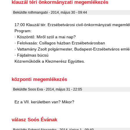
klauzál téri önkormányzati megemlékezés
Beküldte
rothmangabi
- 2014, május 30 - 09:44
17:00 Klauzál tér. Erzsébetvárosi civil-önkormányzati megeml
Program:
· Köszöntő: Miről szól a mai nap?
· Felolvasás: Csillagos házban Erzsébetvárosban
· Vattamány Zsolt polgármester, Budapest-Erzsébetváros eml
· Fájdalmas búcsú
Közreműködik a Klezmerész Együttes.
központi megemlékezés
Beküldte
Soos Eva
- 2014, május 31 - 22:05
Ez a VII. kerületben van? Mikor?
válasz Soós Évának
Beküldte
Schmal Alexandra
- 2014, június 1 - 09:40