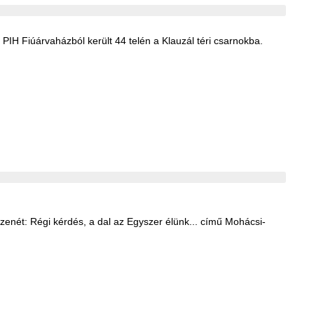
IH Fiúárvaházból került 44 telén a Klauzál téri csarnokba.
enét: Régi kérdés, a dal az Egyszer élünk... című Mohácsi-