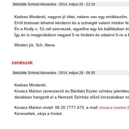
Beküldte
Schmal Alexandra
- 2014, május 25 - 22:18
Kedves Mindenki, nagyon jó ötlet, nekem van egy emlékezőm, ak
Erről biztosan lehetne kérdezni és a szövegét valami módon fe
Én a Király u. 51-nél szervezek, egyelőre egy kis kiállításban
Így én is megpróbálom negyed 5-re hirdetni és odaérni 5-re a K
Minden jót, Sch. Alexa
zenészek
Beküldte
Schmal Alexandra
- 2014, május 28 - 09:30
Kedves Mindenki,
Kovács Márton zeneszerző és Bánfalvi Eszter színész jelentke
darabban hangzott el a Nemzeti Színház előző korszakában nag
Kovács Márton mobil: 06 20 7777 473, e-mail:
kovacs.marton.
Keressétek, várja a hívást.