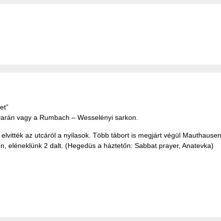
et”
dvarán vagy a Rumbach – Wesselényi sarkon.
lvitték az utcáról a nyilasok. Több tábort is megjárt végül Mauthausen
-ben, eléneklünk 2 dalt. (Hegedüs a háztetőn: Sabbat prayer, Anatevka)