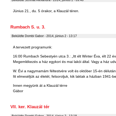
Június 21., du. 5 órakor, a Klauzál téren.
Rumbach S. u. 3.
Beküldte
Dombi Gabor
- 2014, június 2 - 13:17
A tervezett programunk:
16:00 Rumbach Sebestyén utca 3.: „Itt élt Winter Éva, élt 22 év
Megemlékezés a ház egykori és mai lakói által. Vagy a ház u
W. Évi a nagymamám féltestvére volt és október 15-én délután e
Itt elmeséljük az életét, felsoroljuk, kik laktak a házban 1941
Innen megyünk át a Klauzál térre
Gábor
VII. ker. Klauzál tér
Beküldte
Dombi Gabor
- 2014, június 2 - 13:18