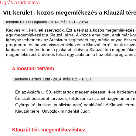
Ugrás a tartalomra
VII. kerület - közös megemlékezés a Klauzál tér
Beküldte
Balazs Hajnalka
- 2014, május 21 - 20:54
Kedves VII. kerületi szervezők. Ezt a témát a közös megemlékezés 
egy megemlékezést a Klauzál térre. A közös emailben, amit már kor
igénybe vehetnénk az Archivum segítségét egy média anyag összeállí
programra, és ha van visszaemlékezés a Klauzál térről, azok szöveg
lapban be lehetne tenni a plakátot, illetve a Klauzál téri megemléke
megemlékezést.Érdemes tehát úgy alakítani a ház előtti programot,
a mostani tervem
Beküldte
Bardos Judit
- 2014, május 25 - 18:00
Én az Akácfa u. 59. előtt tartok megemlékezést. 4-re hirdetem 
Én csak beszédet tervezek, felidézem azt, amit nagymamám mesé
György író, kritikus, publicista apja) naplójából. A Klauzál t
Klauzál térre! Üdvözlök mindenkit Judit
Klauzál téri megemlékezéshez