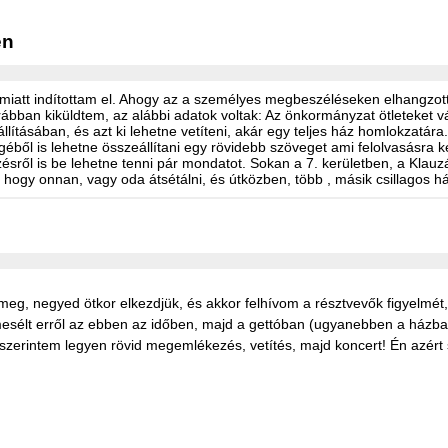
en
miatt indítottam el. Ahogy az a személyes megbeszéléseken elhangzott,
ábban kiküldtem, az alábbi adatok voltak: Az önkormányzat ötleteket 
tásában, és azt ki lehetne vetíteni, akár egy teljes ház homlokzatára.
éből is lehetne összeállítani egy rövidebb szöveget ami felolvasásra k
zésről is be lehetne tenni pár mondatot. Sokan a 7. kerületben, a Klauzá
 hogy onnan, vagy oda átsétálni, és útközben, több , másik csillagos 
meg, negyed ötkor elkezdjük, és akkor felhívom a résztvevők figyelmét,
lt erről az ebben az időben, majd a gettóban (ugyanebben a házban) át
éren szerintem legyen rövid megemlékezés, vetítés, majd koncert! Én azé