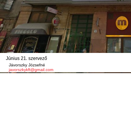
Június 21. szervező
Jávorszky Józsefné
javorszkykft@gmail.com