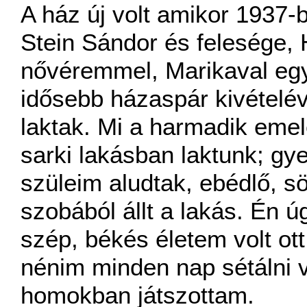
A ház új volt amikor 1937-
Stein Sándor és felesége,
nővéremmel, Marikaval egy
idősebb házaspár kivételé
laktak. Mi a harmadik emel
sarki lakásban laktunk; gye
szüleim aludtak, ebédlő, s
szobából állt a lakás. Én
szép, békés életem volt ot
nénim minden nap sétálni vi
homokban játszottam.