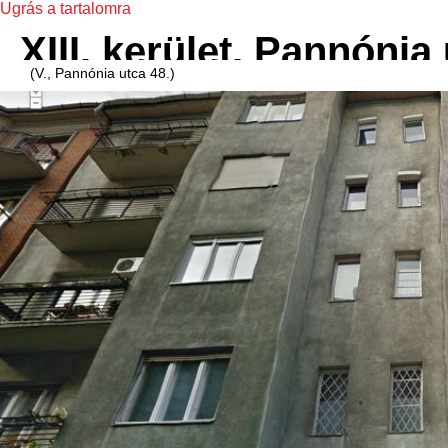
Ugrás a tartalomra
XIII. kerület, Pannónia 
(V., Pannónia utca 48.)