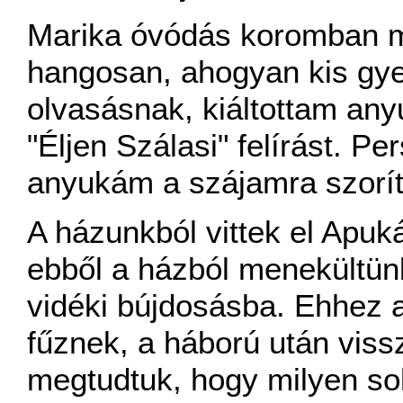
Marika óvódás koromban me
hangosan, ahogyan kis gye
olvasásnak, kiáltottam any
"Éljen Szálasi" felírást. P
anyukám a szájamra szoríto
A házunkból vittek el Apu
ebből a házból menekültün
vidéki bújdosásba. Ehhez 
fűznek, a háború után viss
megtudtuk, hogy milyen so