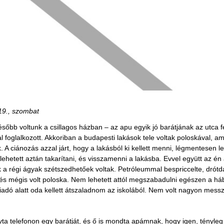
 19., szombat
sőbb voltunk a csillagos házban – az apu egyik jó barátjának az utca fe
l foglalkozott. Akkoriban a budapesti lakások tele voltak poloskával,
k. A ciánozás azzal járt, hogy a lakásból ki kellett menni, légmentese
r lehetett aztán takarítani, és visszamenni a lakásba. Evvel együtt az 
a régi ágyak szétszedhetőek voltak. Petróleummal bespriccelte, drótdar
 és mégis volt poloska. Nem lehetett attól megszabadulni egészen a há
iadó alatt oda kellett átszaladnom az iskolából. Nem volt nagyon mess
a telefonon egy barátját, és ő is mondta apámnak, hogy igen, tényleg 