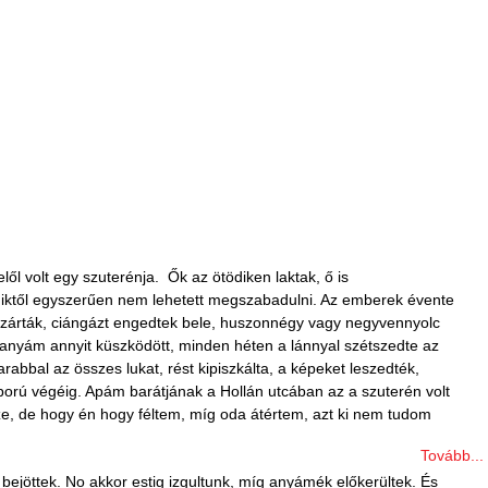
lől volt egy szuterénja. Ők az ötödiken laktak, ő is
 amiktől egyszerűen nem lehetett megszabadulni. Az emberek évente
n lezárták, ciángázt engedtek bele, huszonnégy vagy negyvennyolc
én anyám annyit küszködött, minden héten a lánnyal szétszedte az
abbal az összes lukat, rést kipiszkálta, a képeket leszedték,
ború végéig. Apám barátjának a Hollán utcában az a szuterén volt
ze, de hogy én hogy féltem, míg oda átértem, azt ki nem tudom
Tovább...
bejöttek. No akkor estig izgultunk, míg anyámék előkerültek. És