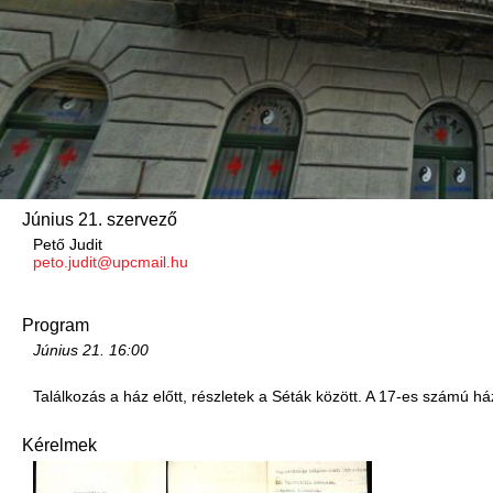
Június 21. szervező
Pető Judit
peto.judit@upcmail.hu
Program
Június 21.
16:00
Találkozás a ház előtt, részletek a Séták között. A 17-es számú h
Kérelmek