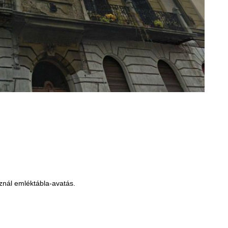
áznál emléktábla-avatás.