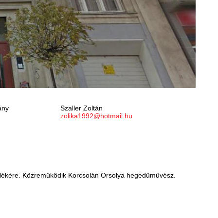
ány
Szaller Zoltán
zolika1992@hotmail.hu
mlékére. Közreműködik Korcsolán Orsolya hegedűművész.