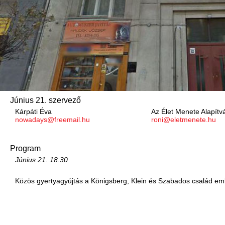
Június 21. szervező
Kárpáti Éva
Az Élet Menete Alapítv
nowadays@freemail.hu
roni@eletmenete.hu
Program
Június 21.
18:30
Közös gyertyagyújtás a Königsberg, Klein és Szabados család e