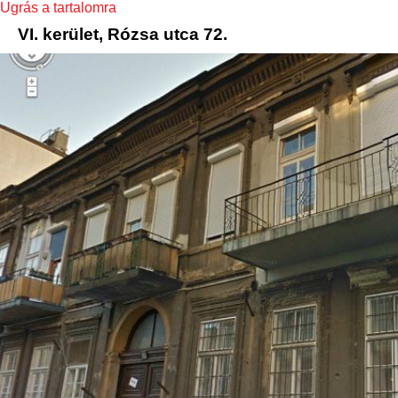
Ugrás a tartalomra
VI. kerület, Rózsa utca 72.