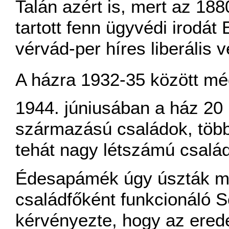
Talán azért is, mert az 188
tartott fenn ügyvédi irodát 
vérvád-per híres liberális 
A házra 1932-35 között még
1944. júniusában a ház 20 
származású családok, több
tehát nagy létszámú család
Édesapámék úgy úszták me
családfőként funkcionáló
kérvényezte, hogy az eredet