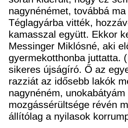
nagynénémet, továbbá ma 
Téglagyárba vitték, hozzáv
kamasszal együtt. Ekkor ke
Messinger Miklósné, aki el
gyermekotthonba juttatta. 
sikeres újságíró. Ő az egye
razziát az idősebb lakók
nagynéném, unokabátyám a
mozgássérültsége révén me
állítólag a nyilasok korrump