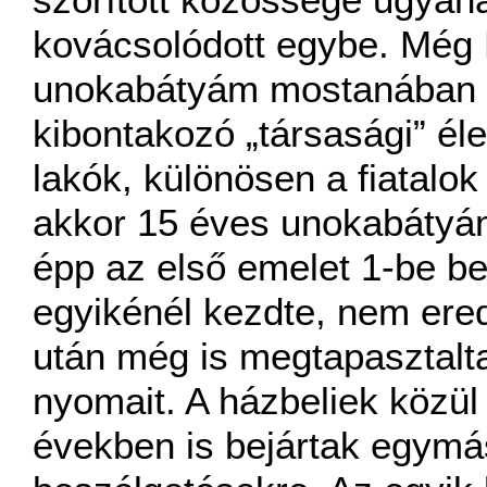
kovácsolódott egybe. Még 
unokabátyám mostanában m
kibontakozó „társasági” élet
lakók, különösen a fiatalok
akkor 15 éves unokabátyám
épp az első emelet 1-be b
egyikénél kezdte, nem ere
után még is megtapasztalt
nyomait. A házbeliek közü
években is bejártak egymá