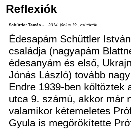
Reflexiók
Schüttler Tamás
2014. június 19., csütörtök
Édesapám Schüttler Istvá
családja (nagyapám Blattn
édesanyám és első, Ukrajn
Jónás László) tovább nagyb
Endre 1939-ben költöztek 
utca 9. számú, akkor már 
valamikor kétemeletes Pró
Gyula is megörökítette Pró