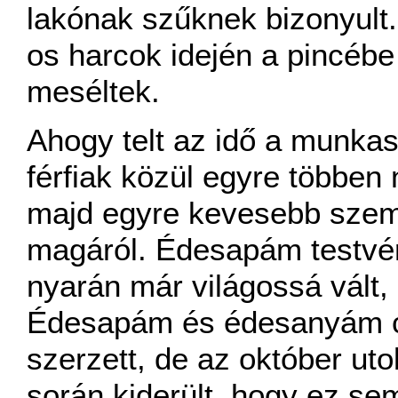
lakónak szűknek bizonyult.
os harcok idején a pincébe
meséltek.
Ahogy telt az idő a munkasz
férfiak közül egyre többen
majd egyre kevesebb személ
magáról. Édesapám testvér
nyarán már világossá vált,
Édesapám és édesanyám cs
szerzett, de az október uto
során kiderült, hogy ez s