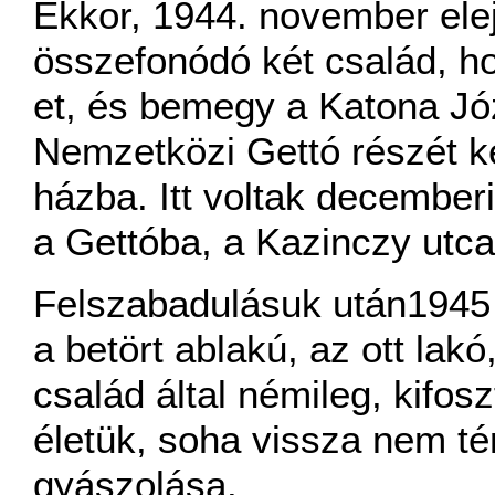
Ekkor, 1944. november ele
összefonódó két család, ho
et, és bemegy a Katona Józ
Nemzetközi Gettó részét ké
házba. Itt voltak december
a Gettóba, a Kazinczy utca
Felszabadulásuk után1945 
a betört ablakú, az ott lakó,
család által némileg, kifos
életük, soha vissza nem té
gyászolása.