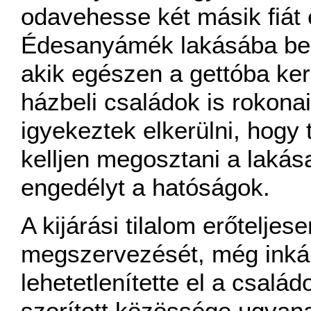
odavehesse két másik fiát 
Édesanyámék lakásába beut
akik egészen a gettóba ker
házbeli családok is rokona
igyekeztek elkerülni, hogy
kelljen megosztani a lakás
engedélyt a hatóságok.
A kijárási tilalom erőtelje
megszervezését, még inkáb
lehetetlenítette el a csalá
szorított közössége ugyan