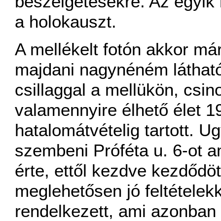
beszélgetésekre. Az egyik 
a holokauszt.
A mellékelt fotón akkor m
majdani nagynéném látható
csillaggal a mellükön, csi
valamennyire élhető élet 19
hatalomátvételig tartott. 
szembeni Próféta u. 6-ot a
érte, ettől kezdve kezdődö
meglehetősen jó feltételek
rendelkezett, ami azonba