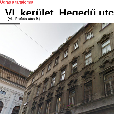
Ugrás a tartalomra
VI. kerület, Hegedű utc
(VI., Próféta utca 9.)