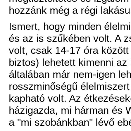
hozzánk még a régi lakásu
Ismert, hogy minden élelmis
és az is szűkében volt. A z
volt, csak 14-17 óra közöt
biztos) lehetett kimenni az 
általában már nem-igen leh
rosszminőségű élelmiszert
kapható volt. Az étkezéseke
házigazda, mi hárman és We
a "mi szobánkban" lévő ebé