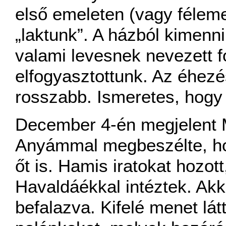
első emeleten (vagy féleme
„laktunk”. A házból kimenn
valami levesnek nevezett 
elfogyasztottunk. Az éhezé
rosszabb. Ismeretes, hogy 
December 4-én megjelent M
Anyámmal megbeszélte, ho
őt is. Hamis iratokat hozot
Havaldáékkal intéztek. Akk
befalazva. Kifelé menet lát