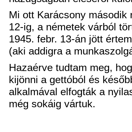
Mi ott Karácsony második n
12-ig, a németek várból tör
1945. febr. 13-án jött érte
(aki addigra a munkaszolgá
Hazaérve tudtam meg, hog
kijönni a gettóból és későb
alkalmával elfogták a nyil
még sokáig vártuk.