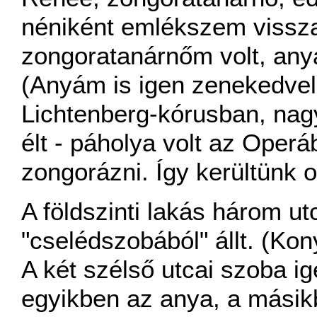
néniként emlékszem vissza
zongoratanárnőm volt, any
(Anyám is igen zenekedvelő
Lichtenberg-kórusban, na
élt - páholya volt az Operá
zongorázni. Így kerültünk 
A földszinti lakás három utc
"cselédszobából" állt. (Ko
A két szélső utcai szoba ig
egyikben az anya, a másik