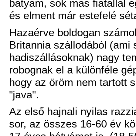
bátyám, sok más fiatallal eg
és elment már estefelé sétá
Hazaérve boldogan számolt 
Britannia szállodából (ami 
hadiszállásoknak) nagy t
robognak el a különféle gép
hogy az öröm nem tartott s
"java".
Az első hajnali nyilas razzi
sor, az összes 16-60 év közö