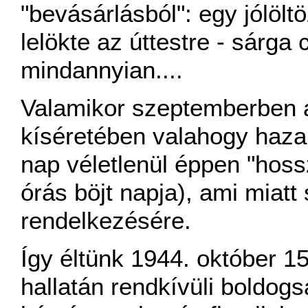
"bevásárlásból": egy jólölt
lelökte az úttestre - sárga c
mindannyian....
Valamikor szeptemberben 
kíséretében valahogy haza 
nap véletlenül éppen "hoss
órás böjt napja), ami miat
rendelkezésére.
Így éltünk 1944. október 1
hallatán rendkívüli boldogs