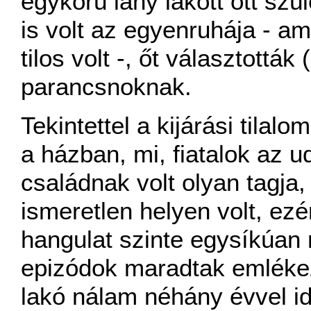
egykorú lány lakott ott szül
is volt az egyenruhája - 
tilos volt -, őt választották
parancsnoknak.
Tekintettel a kijárási tilal
a házban, mi, fiatalok az u
családnak volt olyan tagja,
ismeretlen helyen volt, ezé
hangulat szinte egysíkúan 
epizódok maradtak emlékez
lakó nálam néhány évvel id