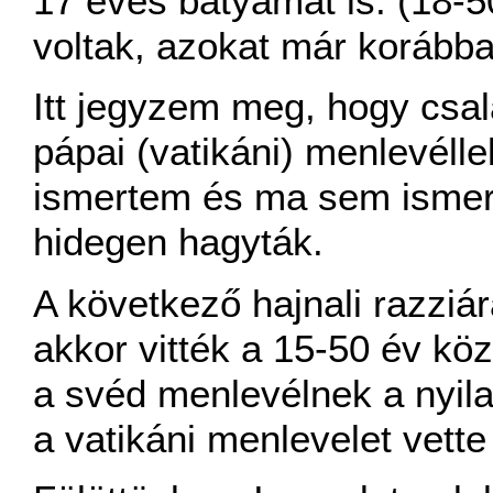
17 éves bátyámat is. (18-
voltak, azokat már korábba
Itt jegyzem meg, hogy csa
pápai (vatikáni) menlevélle
ismertem és ma sem ismer
hidegen hagyták.
A következő hajnali razziár
akkor vitték a 15-50 év köz
a svéd menlevélnek a nyila
a vatikáni menlevelet vette 