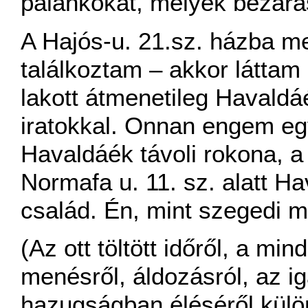
palánkokat, melyek bezárás
A Hajós-u. 21.sz. házba m
találkoztam – akkor láttam u
lakott átmenetileg Havald
iratokkal. Onnan engem e
Havaldáék távoli rokona, a
Normafa u. 11. sz. alatt Ha
család. Én, mint szegedi 
(Az ott töltött időről, a m
menésről, áldozásról, az i
hazugságban éléséről külön