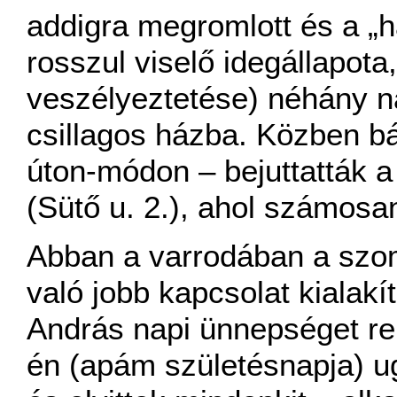
addigra megromlott és a „h
rosszul viselő idegállapota
veszélyeztetése) néhány 
csillagos házba. Közben b
úton-módon – bejuttatták 
(Sütő u. 2.), ahol számosan
Abban a varrodában a szom
való jobb kapcsolat kiala
András napi ünnepséget r
én (apám születésnapja) u