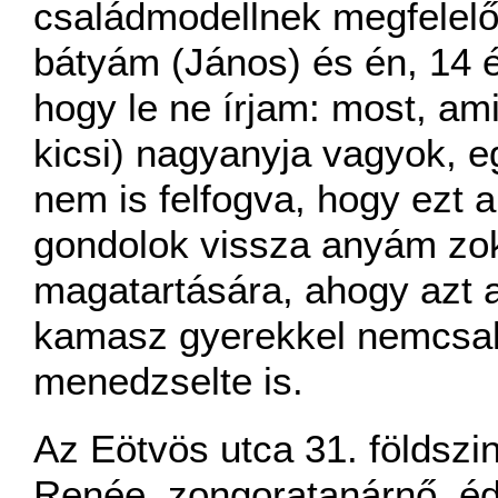
családmodellnek megfelelőe
bátyám (János) és én, 14
hogy le ne írjam: most, am
kicsi) nagyanyja vagyok, e
nem is felfogva, hogy ezt a 
gondolok vissza anyám zok
magatartására, ahogy azt a
kamasz gyerekkel nemcsak v
menedzselte is.
Az Eötvös utca 31. földszi
Renée, zongoratanárnő, éd