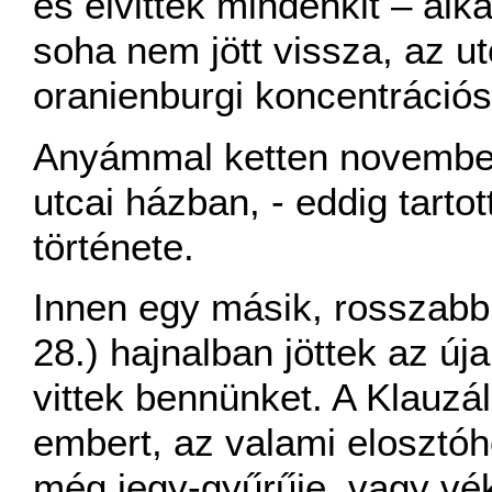
és elvittek mindenkit – alk
soha nem jött vissza, az ut
oranienburgi koncentrációs
Anyámmal ketten november
utcai házban, - eddig tarto
története.
Innen egy másik, rosszabb 
28.) hajnalban jöttek az új
vittek bennünket. A Klauzál
embert, az valami elosztóh
még jegy-gyűrűje, vagy vék