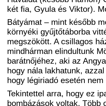
két fia, Gyula és Viktor). M
Bátyámat – mint később me
környéki gyűjtőtáborba vit
megszökött. A csillagos h
mindhárman elindultunk Mö
barátnőjéhez, aki az Angyalf
hogy nála lakhatunk, azzal 
hogy légiriadó esetén nem
Tekintettel arra, hogy ez ip
bombázások voltak. Több ok