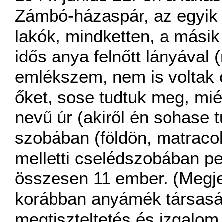
Zámbó-házaspár, az egyik 
lakók, mindketten, a másik
idős anya felnőtt lányával
emlékszem, nem is voltak o
őket, sose tudtuk meg, mi
nevű úr (akiről én sohase
szobában (földön, matraco
melletti cselédszobában pe
összesen 11 ember. (Megj
korábban anyámék társaság
megtiszteltetés és izgalom v