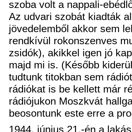
szoba volt a nappali-ebédl
Az udvari szobát kiadták a
jövedelemből akkor sem le
rendkívül rokonszenves mu
zsidók), akikkel igen jó ka
majd mi is. (Később kiderü
tudtunk titokban sem rádiót
rádiókat is be kellett már r
rádiójukon Moszkvát hallga
beosontunk este erre a pr
1944. június 21.-én a laká