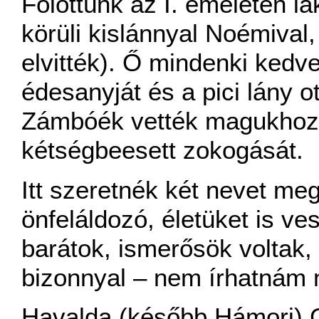
Fölöttünk az I. emeleten lak
körüli kislánnyal Noémival
elvitték). Ő mindenki kedve
édesanyját és a pici lány o
Zámbóék vették magukhoz, 
kétségbeesett zokogását.
Itt szeretnék két nevet meg
önfeláldozó, életüket is ve
barátok, ismerősök voltak,
bizonnyal – nem írhatnám 
Havalda (később Hámori) G