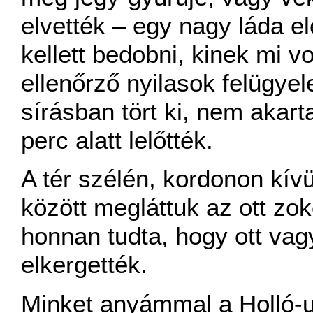
elvették – egy nagy láda e
kellett bedobni, kinek mi vo
ellenőrző nyilasok felügyel
sírásban tört ki, nem akart
perc alatt lelőtték.
A tér szélén, kordonon kív
között megláttuk az ott zo
honnan tudta, hogy ott v
elkergették.
Minket anyámmal a Holló-u.