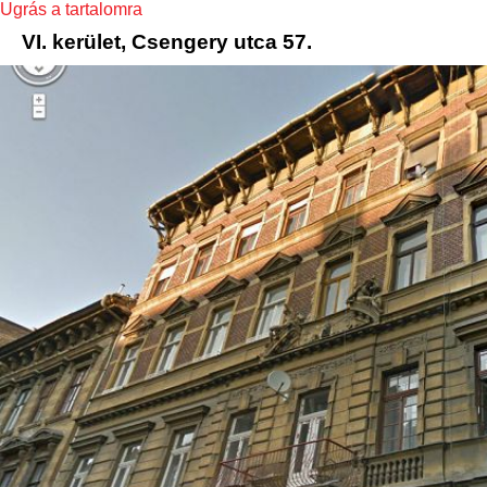
Ugrás a tartalomra
VI. kerület, Csengery utca 57.