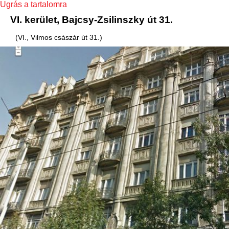
Ugrás a tartalomra
VI. kerület, Bajcsy-Zsilinszky út 31.
(VI., Vilmos császár út 31.)