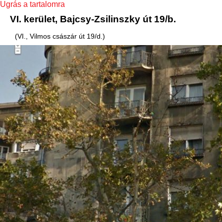
Ugrás a tartalomra
VI. kerület, Bajcsy-Zsilinszky út 19/b.
(VI., Vilmos császár út 19/d.)