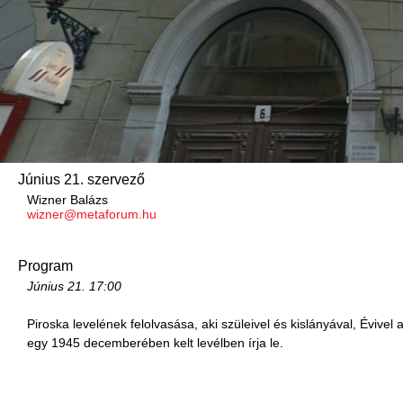
Június 21. szervező
Wizner Balázs
wizner@metaforum.hu
Program
Június 21.
17:00
Piroska levelének felolvasása, aki szüleivel és kislányával, Éviv
egy 1945 decemberében kelt levélben írja le.