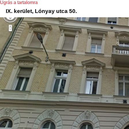
Ugrás a tartalomra
IX. kerület, Lónyay utca 50.