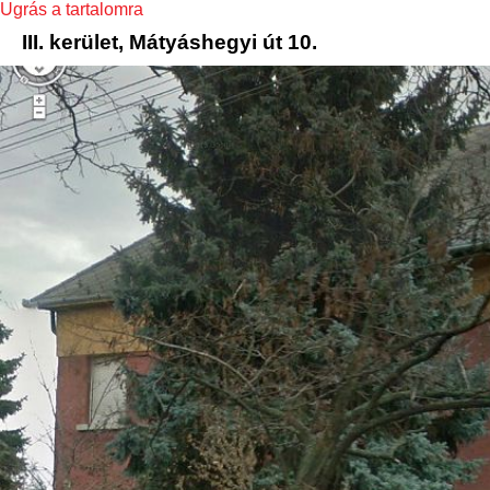
Ugrás a tartalomra
III. kerület, Mátyáshegyi út 10.