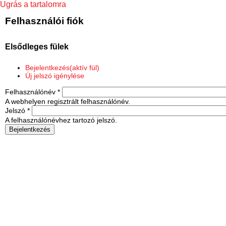
Ugrás a tartalomra
Felhasználói fiók
Elsődleges fülek
Bejelentkezés
(aktív fül)
Új jelszó igénylése
Felhasználónév
*
A webhelyen regisztrált felhasználónév.
Jelszó
*
A felhasználónévhez tartozó jelszó.