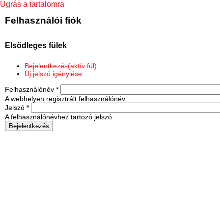
Ugrás a tartalomra
Felhasználói fiók
Elsődleges fülek
Bejelentkezés
(aktív fül)
Új jelszó igénylése
Felhasználónév
*
A webhelyen regisztrált felhasználónév.
Jelszó
*
A felhasználónévhez tartozó jelszó.