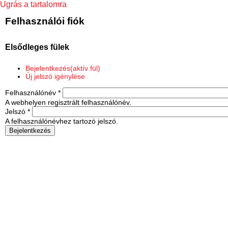
Ugrás a tartalomra
Felhasználói fiók
Elsődleges fülek
Bejelentkezés
(aktív fül)
Új jelszó igénylése
Felhasználónév
*
A webhelyen regisztrált felhasználónév.
Jelszó
*
A felhasználónévhez tartozó jelszó.