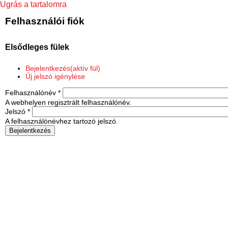
Ugrás a tartalomra
Felhasználói fiók
Elsődleges fülek
Bejelentkezés
(aktív fül)
Új jelszó igénylése
Felhasználónév
*
A webhelyen regisztrált felhasználónév.
Jelszó
*
A felhasználónévhez tartozó jelszó.