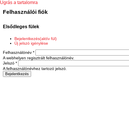
Ugrás a tartalomra
Felhasználói fiók
Elsődleges fülek
Bejelentkezés
(aktív fül)
Új jelszó igénylése
Felhasználónév
*
A webhelyen regisztrált felhasználónév.
Jelszó
*
A felhasználónévhez tartozó jelszó.