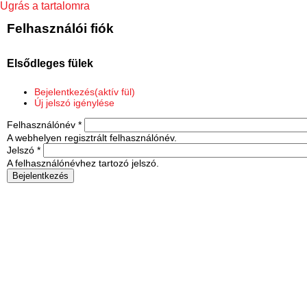
Ugrás a tartalomra
Felhasználói fiók
Elsődleges fülek
Bejelentkezés
(aktív fül)
Új jelszó igénylése
Felhasználónév
*
A webhelyen regisztrált felhasználónév.
Jelszó
*
A felhasználónévhez tartozó jelszó.