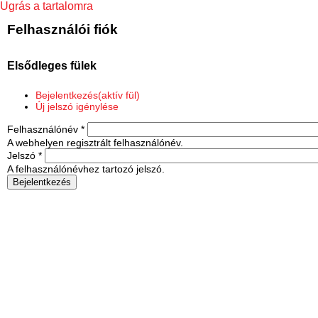
Ugrás a tartalomra
Felhasználói fiók
Elsődleges fülek
Bejelentkezés
(aktív fül)
Új jelszó igénylése
Felhasználónév
*
A webhelyen regisztrált felhasználónév.
Jelszó
*
A felhasználónévhez tartozó jelszó.