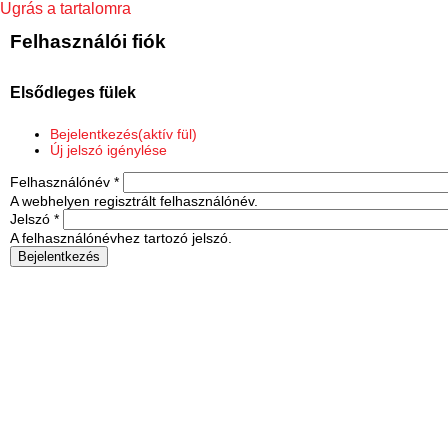
Ugrás a tartalomra
Felhasználói fiók
Elsődleges fülek
Bejelentkezés
(aktív fül)
Új jelszó igénylése
Felhasználónév
*
A webhelyen regisztrált felhasználónév.
Jelszó
*
A felhasználónévhez tartozó jelszó.