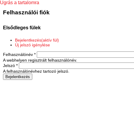
Ugrás a tartalomra
Felhasználói fiók
Elsődleges fülek
Bejelentkezés
(aktív fül)
Új jelszó igénylése
Felhasználónév
*
A webhelyen regisztrált felhasználónév.
Jelszó
*
A felhasználónévhez tartozó jelszó.