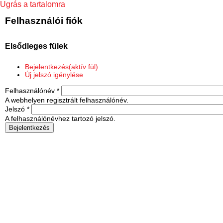
Ugrás a tartalomra
Felhasználói fiók
Elsődleges fülek
Bejelentkezés
(aktív fül)
Új jelszó igénylése
Felhasználónév
*
A webhelyen regisztrált felhasználónév.
Jelszó
*
A felhasználónévhez tartozó jelszó.