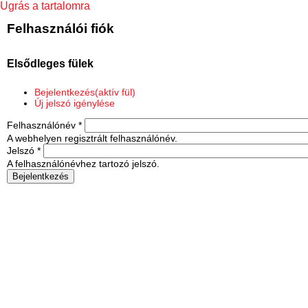
Ugrás a tartalomra
Felhasználói fiók
Elsődleges fülek
Bejelentkezés
(aktív fül)
Új jelszó igénylése
Felhasználónév
*
A webhelyen regisztrált felhasználónév.
Jelszó
*
A felhasználónévhez tartozó jelszó.