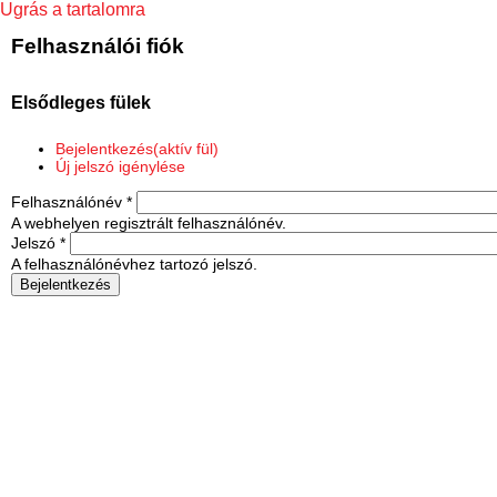
Ugrás a tartalomra
Felhasználói fiók
Elsődleges fülek
Bejelentkezés
(aktív fül)
Új jelszó igénylése
Felhasználónév
*
A webhelyen regisztrált felhasználónév.
Jelszó
*
A felhasználónévhez tartozó jelszó.