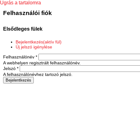
Ugrás a tartalomra
Felhasználói fiók
Elsődleges fülek
Bejelentkezés
(aktív fül)
Új jelszó igénylése
Felhasználónév
*
A webhelyen regisztrált felhasználónév.
Jelszó
*
A felhasználónévhez tartozó jelszó.