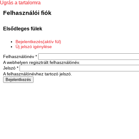
Ugrás a tartalomra
Felhasználói fiók
Elsődleges fülek
Bejelentkezés
(aktív fül)
Új jelszó igénylése
Felhasználónév
*
A webhelyen regisztrált felhasználónév.
Jelszó
*
A felhasználónévhez tartozó jelszó.