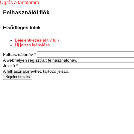
Ugrás a tartalomra
Felhasználói fiók
Elsődleges fülek
Bejelentkezés
(aktív fül)
Új jelszó igénylése
Felhasználónév
*
A webhelyen regisztrált felhasználónév.
Jelszó
*
A felhasználónévhez tartozó jelszó.