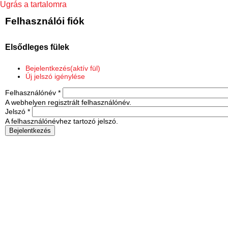
Ugrás a tartalomra
Felhasználói fiók
Elsődleges fülek
Bejelentkezés
(aktív fül)
Új jelszó igénylése
Felhasználónév
*
A webhelyen regisztrált felhasználónév.
Jelszó
*
A felhasználónévhez tartozó jelszó.