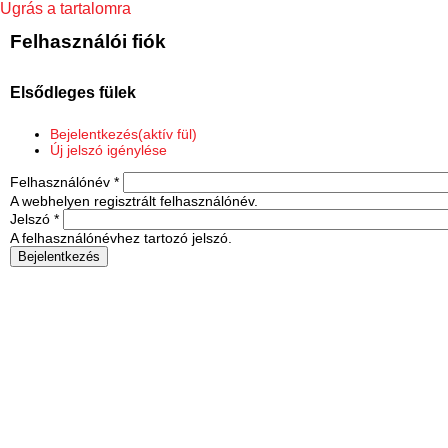
Ugrás a tartalomra
Felhasználói fiók
Elsődleges fülek
Bejelentkezés
(aktív fül)
Új jelszó igénylése
Felhasználónév
*
A webhelyen regisztrált felhasználónév.
Jelszó
*
A felhasználónévhez tartozó jelszó.