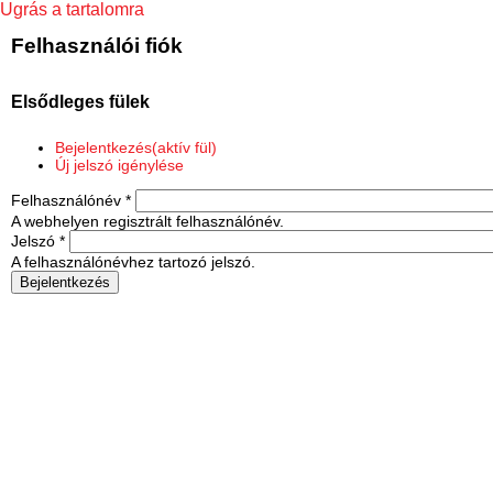
Ugrás a tartalomra
Felhasználói fiók
Elsődleges fülek
Bejelentkezés
(aktív fül)
Új jelszó igénylése
Felhasználónév
*
A webhelyen regisztrált felhasználónév.
Jelszó
*
A felhasználónévhez tartozó jelszó.