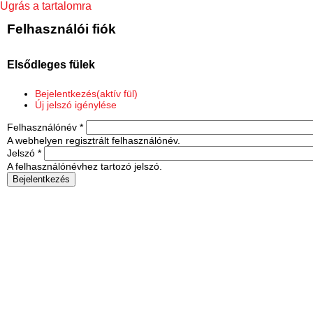
Ugrás a tartalomra
Felhasználói fiók
Elsődleges fülek
Bejelentkezés
(aktív fül)
Új jelszó igénylése
Felhasználónév
*
A webhelyen regisztrált felhasználónév.
Jelszó
*
A felhasználónévhez tartozó jelszó.