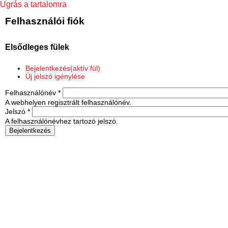
Ugrás a tartalomra
Felhasználói fiók
Elsődleges fülek
Bejelentkezés
(aktív fül)
Új jelszó igénylése
Felhasználónév
*
A webhelyen regisztrált felhasználónév.
Jelszó
*
A felhasználónévhez tartozó jelszó.