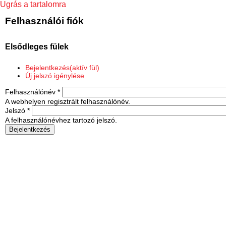
Ugrás a tartalomra
Felhasználói fiók
Elsődleges fülek
Bejelentkezés
(aktív fül)
Új jelszó igénylése
Felhasználónév
*
A webhelyen regisztrált felhasználónév.
Jelszó
*
A felhasználónévhez tartozó jelszó.